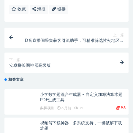
收藏
海报
链接
上一篇
D音直播间采集获客引流助手，可精准筛选性别地区评
论内容【永久脚本+使用教程】
下一篇
安卓拼长图神器高级版
相关文章
小学数学题混合生成器 – 自定义加减法算术题
PDF生成工具
实操项目
6 月前
71
9.8
视频号下载神器：多系统支持，一键破解下载
难题