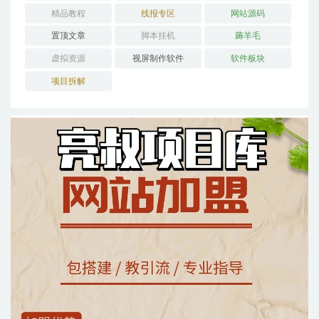
精品教程
线报专区
网站源码
置顶文章
脚本挂机
薅羊毛
虚拟资源
视屏制作软件
软件板块
项目拆解