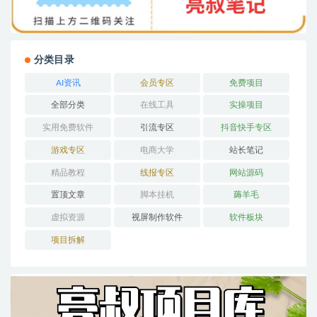
分类目录
AI资讯
会员专区
免费项目
全部分类
在线工具
实操项目
实用免费软件
引流专区
抖音快手专区
游戏专区
电商大学
站长笔记
精品教程
线报专区
网站源码
置顶文章
脚本挂机
薅羊毛
虚拟资源
视屏制作软件
软件板块
项目拆解