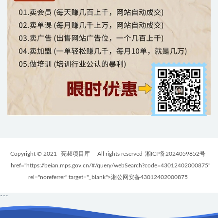
Copyright © 2021
亮叔项目库
- All rights reserved
湘ICP备2024059852号
href="https://beian.mps.gov.cn/#/query/webSearch?code=43012402000875"
rel="noreferrer" target="_blank">湘公网安备43012402000875
```