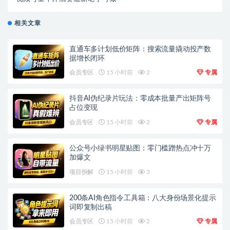
相关文章
直通车多计划低价矩阵：搜索流量撬动投产数
据增长闭环
会员专区
15 小时前
2
专属
抖音AI伪纪录片玩法：零成本批量产出矩阵号
占位变现
会员专区
15 小时前
2
专属
公众号小绿书明星贴图：零门槛蹭热点冲十万
加爆文
项目拆解
15 小时前
3
200条AI角色指令工具箱：八大身份场景化提示
词即复制出稿
会员专区
15 小时前
2
专属