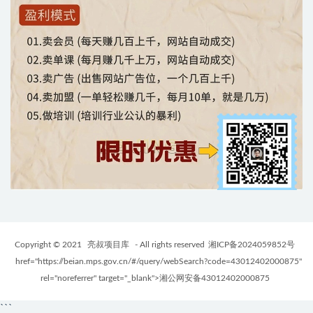
Copyright © 2021
亮叔项目库
- All rights reserved
湘ICP备2024059852号
href="https://beian.mps.gov.cn/#/query/webSearch?code=43012402000875"
rel="noreferrer" target="_blank">湘公网安备43012402000875
```