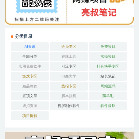
分类目录
AI资讯
会员专区
免费项目
全部分类
在线工具
实操项目
实用免费软件
引流专区
抖音快手专区
游戏专区
电商大学
站长笔记
精品教程
线报专区
网站源码
置顶文章
脚本挂机
薅羊毛
虚拟资源
视屏制作软件
软件板块
项目拆解