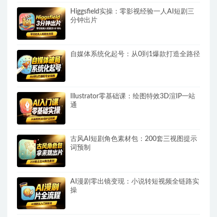
Higgsfield实操：零影视经验一人AI短剧三
分钟出片
自媒体系统化起号：从0到1爆款打造全路径
Illustrator零基础课：绘图特效3D渲IP一站
通
古风AI短剧角色素材包：200套三视图提示
词预制
AI漫剧零出镜变现：小说转短视频全链路实
操