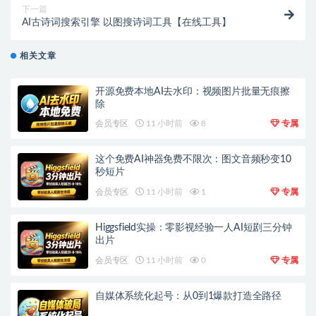
下一篇
AI古诗词搜索引擎 以图搜诗词工具【在线工具】
相关文章
开源免费本地AI去水印：视频图片批量无痕擦
除
会员专区
11 小时前
8
专属
这个免费AI神器免费不限次：图文音频秒变10
秒短片
会员专区
11 小时前
1
专属
Higgsfield实操：零影视经验一人AI短剧三分钟
出片
会员专区
11 小时前
0
专属
自媒体系统化起号：从0到1爆款打造全路径