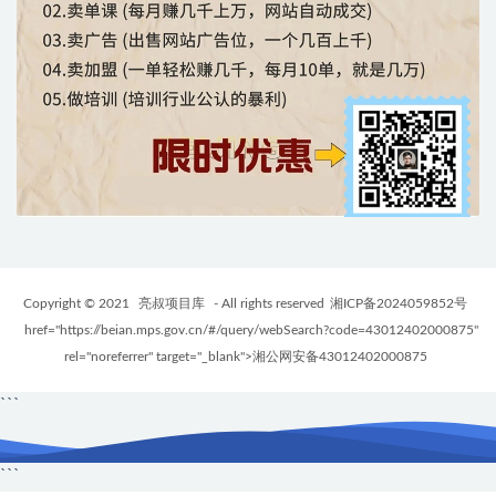
Copyright © 2021
亮叔项目库
- All rights reserved
湘ICP备2024059852号
href="https://beian.mps.gov.cn/#/query/webSearch?code=43012402000875"
rel="noreferrer" target="_blank">湘公网安备43012402000875
```
```