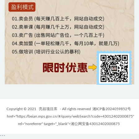
Copyright © 2021
亮叔项目库
- All rights reserved
湘ICP备2024059852号
href="https://beian.mps.gov.cn/#/query/webSearch?code=43012402000875"
rel="noreferrer" target="_blank">湘公网安备43012402000875
```