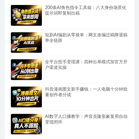
200条AI角色指令工具箱：八大身份场景化
提示词即复制出稿
短剧AI编剧从零接单：网文改编过稿降退稿
率全链路
全平台投手变现课：四种出单模式加官方开
户渠道实操
抖音漫画图文新手赚钱：一人电脑十分钟批
量创作者分成
AI数字人口播教学：声音克隆形象复用自动
变现闭环