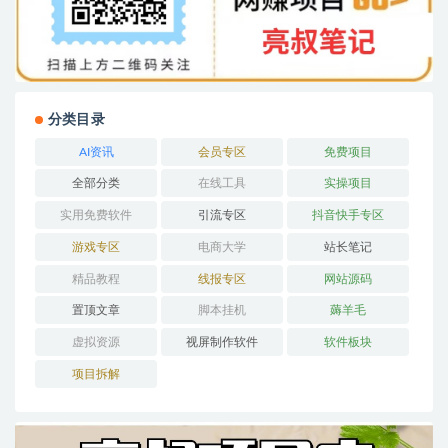
分类目录
AI资讯
会员专区
免费项目
全部分类
在线工具
实操项目
实用免费软件
引流专区
抖音快手专区
游戏专区
电商大学
站长笔记
精品教程
线报专区
网站源码
置顶文章
脚本挂机
薅羊毛
虚拟资源
视屏制作软件
软件板块
项目拆解