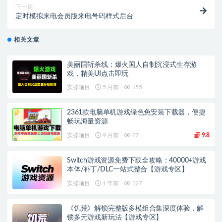
下一篇
定时模拟来电会员版来电号码样式后台
相关文章
美丽国斩杀线：爆火国人自制沉浸式生存游
戏，精美UI点击即玩
实操项目
5 月前
155
2361款电脑单机游戏绿色免安装下载器，便捷
畅玩海量资源
实操项目
9 月前
87
9.8
Switch游戏资源免费下载全攻略：40000+游戏
本体/补丁/DLC一站式整合【游戏专区】
实操项目
1 年前
327
《饥荒》解锁完整版多模组合集深度体验，解
锁多元游戏新玩法【游戏专区】