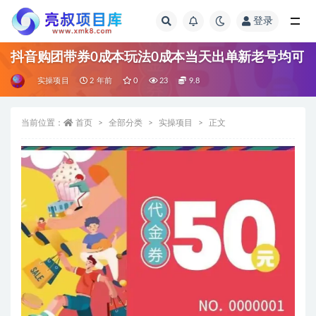
登录
全部
抖音购团带券0成本玩法0成本当天出单新老号均可
实操项目
2 年前
0
23
9.8
当前位置：
首页
全部分类
实操项目
正文