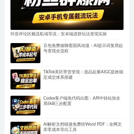
抖音评论区截流私域导流：安卓端进群玩法变现实操
豆包免费做聊斋国风动漫：AI提示词复用起
号变现全流程
TikTok美区带货变现：选品起量AIGC提效稳
定成交体系搭建
Codex客户端免代码出图：API中转站加全
局Skill三步配置
AI解析文档链接免费转Word PDF：全网文
库零成本导出工具