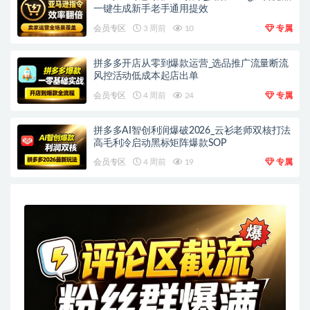
一键生成新手老手通用提效
会员专区
3 周前
10
专属
拼多多开店从零到爆款运营_选品推广流量断流
风控活动低成本起店出单
会员专区
4 周前
24
专属
拼多多AI智创利润爆破2026_云衫老师双核打法
高毛利冷启动黑标矩阵爆款SOP
会员专区
4 周前
19
专属