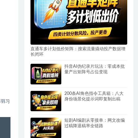
直通车多计划低价矩阵：搜索流量撬动投产数据增
长闭环
抖音AI伪纪录片玩法：零成本批
量产出矩阵号占位变现
200条AI角色指令工具箱：八大
身份场景化提示词即复制出稿
秦羽习
短剧AI编剧从零接单：网文改编
过稿降退稿率全链路