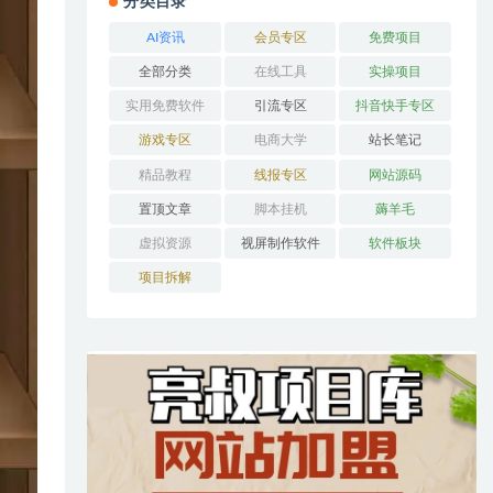
分类目录
AI资讯
会员专区
免费项目
全部分类
在线工具
实操项目
实用免费软件
引流专区
抖音快手专区
游戏专区
电商大学
站长笔记
精品教程
线报专区
网站源码
置顶文章
脚本挂机
薅羊毛
虚拟资源
视屏制作软件
软件板块
项目拆解