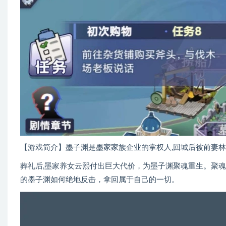
【游戏简介】墨子渊是墨家家族企业的掌权人,回城后被前妻
葬礼后,墨家养女云熙付出巨大代价，为墨子渊聚魂重生。聚
的墨子渊如何绝地反击，拿回属于自己的一切。