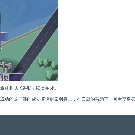
林金莲和耿飞舞联手陷害致死。
魂成功的墨子渊的成功复活到秦羽身上，在云熙的帮助下，且看变身