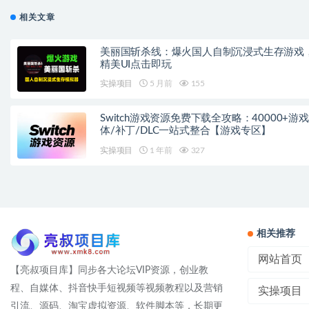
相关文章
美丽国斩杀线：爆火国人自制沉浸式生存游戏
精美UI点击即玩
实操项目
5 月前
155
Switch游戏资源免费下载全攻略：40000+游
体/补丁/DLC一站式整合【游戏专区】
实操项目
1 年前
327
相关推荐
网站首页
【亮叔项目库】同步各大论坛VIP资源，创业教
程、自媒体、抖音快手短视频等视频教程以及营销
实操项目
引流、源码、淘宝虚拟资源、软件脚本等，长期更