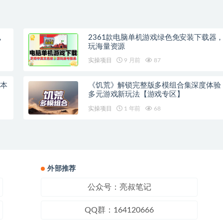
，
2361款电脑单机游戏绿色免安装下载器
玩海量资源
实操项目
9 月前
87
戏本
《饥荒》解锁完整版多模组合集深度体验
多元游戏新玩法【游戏专区】
实操项目
1 年前
68
外部推荐
公众号：亮叔笔记
QQ群：164120666