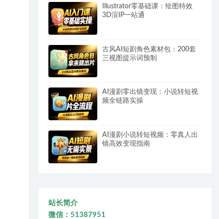
Illustrator零基础课：绘图特效
3D渲IP一站通
古风AI短剧角色素材包：200套
三视图提示词预制
AI漫剧零出镜变现：小说转短视
频全链路实操
AI漫剧小说转短视频：零真人出
镜高效变现指南
站长简介
微信：51387951