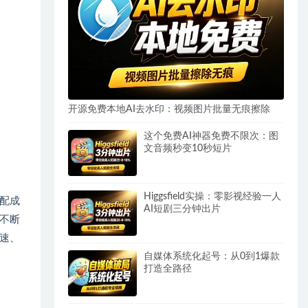
开源免费本地AI去水印：视频图片批量无痕擦除
这个免费AI神器免费不限次：图
文音频秒变10秒短片
Higgsfield实操：零影视经验一人
配成
AI短剧三分钟出片
不断
速、
自媒体系统化起号：从0到1爆款
打造全路径