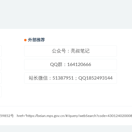
外部推荐
公众号：亮叔笔记
QQ群：164120666
站长微信：51387951；QQ1852493144
59852号
href="https://beian.mps.gov.cn/#/query/webSearch?code=4301240200