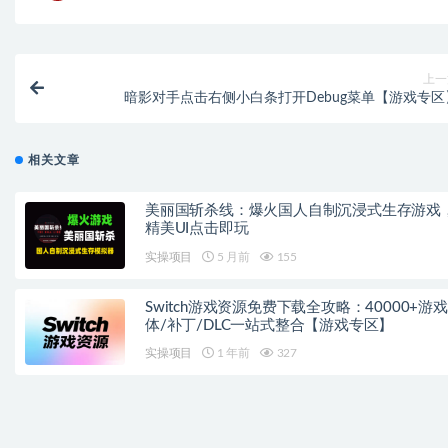
上一
暗影对手点击右侧小白条打开Debug菜单【游戏专区
相关文章
美丽国斩杀线：爆火国人自制沉浸式生存游戏
精美UI点击即玩
实操项目
5 月前
155
Switch游戏资源免费下载全攻略：40000+游
体/补丁/DLC一站式整合【游戏专区】
实操项目
1 年前
327