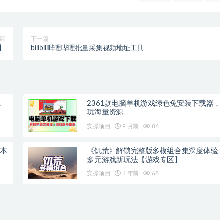
篇
下一篇
】
bilibili哔哩哔哩批量采集视频地址工具
，
2361款电脑单机游戏绿色免安装下载器
玩海量资源
实操项目
9 月前
86
戏本
《饥荒》解锁完整版多模组合集深度体验
多元游戏新玩法【游戏专区】
实操项目
1 年前
68