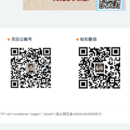
关注公账号
站长微信
0875" rel="noreferrer" target="_blank">湘公网安备43012402000875