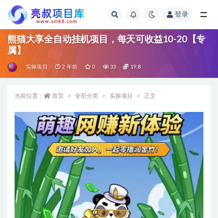
登录
全部
熊猫大享全自动挂机项目，每天可收益10-20【专
属】
实操项目
2 年前
0
33
19.8
当前位置：
首页
全部分类
实操项目
正文