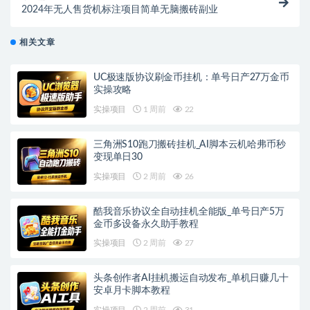
2024年无人售货机标注项目简单无脑搬砖副业
相关文章
UC极速版协议刷金币挂机：单号日产27万金币
实操攻略
实操项目
1 周前
22
三角洲S10跑刀搬砖挂机_AI脚本云机哈弗币秒
变现单日30
实操项目
2 周前
26
酷我音乐协议全自动挂机全能版_单号日产5万
金币多设备永久助手教程
实操项目
2 周前
27
头条创作者AI挂机搬运自动发布_单机日赚几十
安卓月卡脚本教程
实操项目
2 周前
31