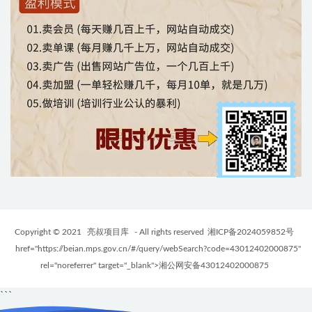
Copyright © 2021
亮叔项目库
- All rights reserved
湘ICP备2024059852号
href="https://beian.mps.gov.cn/#/query/webSearch?code=43012402000875"
rel="noreferrer" target="_blank">湘公网安备43012402000875
```