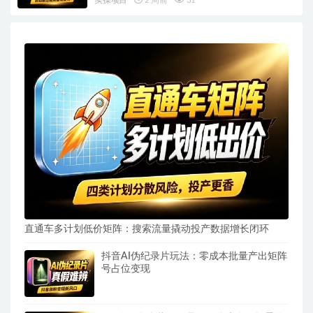
直通车多计划低价矩阵：搜索流量撬动投产数据增长闭环
抖音AI伪纪录片玩法：零成本批量产出矩阵
号占位变现