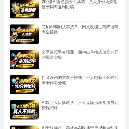
200条AI角色指令工具箱：八大身份场景化
提示词即复制出稿
短剧AI编剧从零接单：网文改编过稿降退稿
率全链路
全平台投手变现课：四种出单模式加官方开
户渠道实操
抖音漫画图文新手赚钱：一人电脑十分钟批
量创作者分成
AI数字人口播教学：声音克隆形象复用自动
变现闭环
AI无线画布：零成本AI吃播带货视频自动生