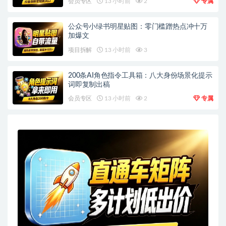
会员专区
13 小时前
2
专属
公众号小绿书明星贴图：零门槛蹭热点冲十万
加爆文
项目拆解
13 小时前
3
200条AI角色指令工具箱：八大身份场景化提示
词即复制出稿
会员专区
13 小时前
2
专属