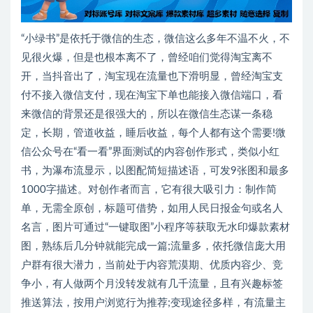
“小绿书”是依托于微信的生态，微信这么多年不温不火，不
见很火爆，但是也根本离不了，曾经咱们觉得淘宝离不
开，当抖音出了，淘宝现在流量也下滑明显，曾经淘宝支
付不接入微信支付，现在淘宝下单也能接入微信端口，看
来微信的背景还是很强大的，所以在微信生态谋一条稳
定，长期，管道收益，睡后收益，每个人都有这个需要!微
信公众号在“看一看”界面测试的内容创作形式，类似小红
书，为瀑布流显示，以图配简短描述语，可发9张图和最多
1000字描述。对创作者而言，它有很大吸引力：制作简
单，无需全原创，标题可借势，如用人民日报金句或名人
名言，图片可通过“一键取图”小程序等获取无水印爆款素材
图，熟练后几分钟就能完成一篇;流量多，依托微信庞大用
户群有很大潜力，当前处于内容荒漠期、优质内容少、竞
争小，有人做两个月没转发就有几千流量，且有兴趣标签
推送算法，按用户浏览行为推荐;变现途径多样，有流量主