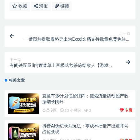
收藏
海报
链接
上一篇
一键图片提取表格导出为Excel文档支持批量免费免注册
即可使用【在线工具】
下一篇
有间铁匠屋II内置菜单上帝模式秒杀冻结敌人【游戏专
区】
相关文章
直通车多计划低价矩阵：搜索流量撬动投产数
据增长闭环
会员专区
13 小时前
2
专属
抖音AI伪纪录片玩法：零成本批量产出矩阵号
占位变现