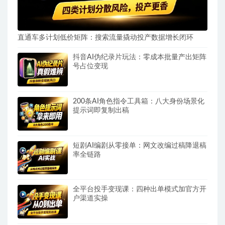
直通车多计划低价矩阵：搜索流量撬动投产数据增长闭环
抖音AI伪纪录片玩法：零成本批量产出矩阵
号占位变现
200条AI角色指令工具箱：八大身份场景化
提示词即复制出稿
短剧AI编剧从零接单：网文改编过稿降退稿
率全链路
全平台投手变现课：四种出单模式加官方开
户渠道实操