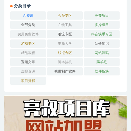
分类目录
AI资讯
会员专区
免费项目
全部分类
在线工具
实操项目
实用免费软件
引流专区
抖音快手专区
游戏专区
电商大学
站长笔记
精品教程
线报专区
网站源码
置顶文章
脚本挂机
薅羊毛
虚拟资源
视屏制作软件
软件板块
项目拆解