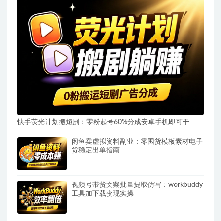
快手荧光计划搬短剧：零粉起号60%分成安卓手机即可干
闲鱼卖虚拟资料副业：零囤货模板素材电子
货稳定出单指南
视频号带货文案批量提取仿写：workbuddy
工具加下载变现实操