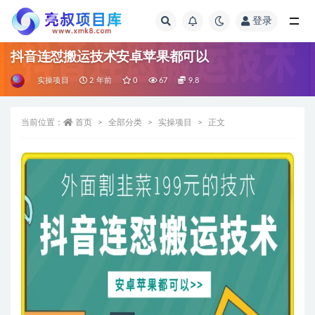
登录
全部
抖音连怼搬运技术安卓苹果都可以
实操项目
2 年前
0
67
9.8
当前位置：
首页
全部分类
实操项目
正文