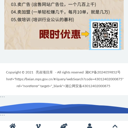
Copyright © 2021
亮叔项目库
- All rights reserved
湘ICP备2024059852号
href="https://beian.mps.gov.cn/#/query/webSearch?code=43012402000875"
rel="noreferrer" target="_blank">湘公网安备43012402000875
```
```