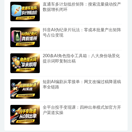
直通车多计划低价矩阵：搜索流量撬动投产
数据增长闭环
抖音AI伪纪录片玩法：零成本批量产出矩阵
号占位变现
200条AI角色指令工具箱：八大身份场景化
提示词即复制出稿
短剧AI编剧从零接单：网文改编过稿降退稿
率全链路
全平台投手变现课：四种出单模式加官方开
户渠道实操