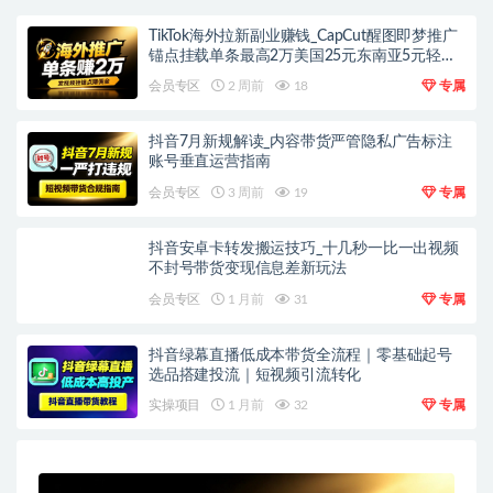
TikTok海外拉新副业赚钱_CapCut醒图即梦推广
锚点挂载单条最高2万美国25元东南亚5元轻资
产上手
会员专区
2 周前
18
专属
抖音7月新规解读_内容带货严管隐私广告标注
账号垂直运营指南
会员专区
3 周前
19
专属
抖音安卓卡转发搬运技巧_十几秒一比一出视频
不封号带货变现信息差新玩法
会员专区
1 月前
31
专属
抖音绿幕直播低成本带货全流程｜零基础起号
选品搭建投流｜短视频引流转化
实操项目
1 月前
32
专属