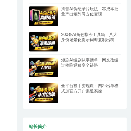
抖音AI伪纪录片玩法：零成本批
量产出矩阵号占位变现
200条AI角色指令工具箱：八大
身份场景化提示词即复制出稿
短剧AI编剧从零接单：网文改编
过稿降退稿率全链路
全平台投手变现课：四种出单模
式加官方开户渠道实操
站长简介