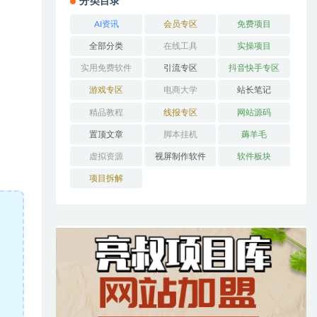
分类目录
AI资讯
会员专区
免费项目
全部分类
在线工具
实操项目
实用免费软件
引流专区
抖音快手专区
游戏专区
电商大学
站长笔记
精品教程
线报专区
网站源码
置顶文章
脚本挂机
薅羊毛
虚拟资源
视屏制作软件
软件板块
项目拆解