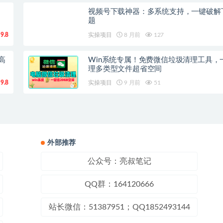
视频号下载神器：多系统支持，一键破解
题
9.8
实操项目
8 月前
127
高
Win系统专属！免费微信垃圾清理工具，
理多类型文件超省空间
9.8
实操项目
9 月前
51
外部推荐
公众号：亮叔笔记
QQ群：164120666
站长微信：51387951；QQ1852493144