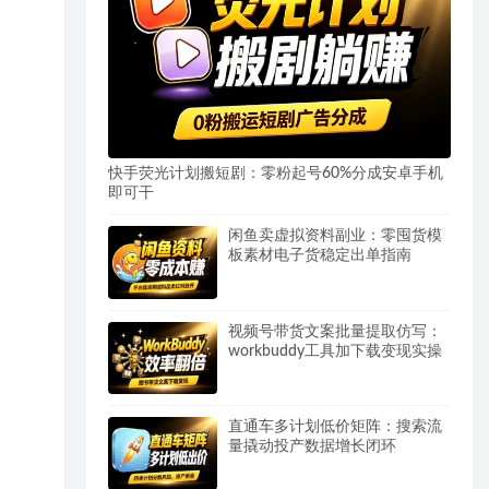
快手荧光计划搬短剧：零粉起号60%分成安卓手机
即可干
闲鱼卖虚拟资料副业：零囤货模
板素材电子货稳定出单指南
视频号带货文案批量提取仿写：
workbuddy工具加下载变现实操
直通车多计划低价矩阵：搜索流
量撬动投产数据增长闭环