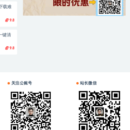
下载难
9.8
一键清
9.8
关注公账号
站长微信