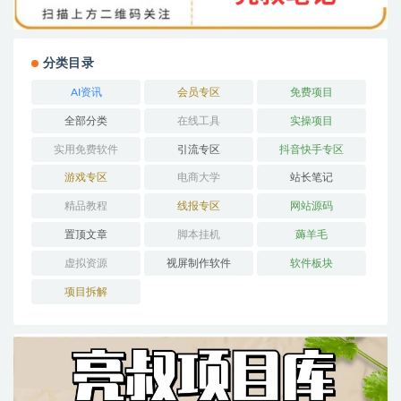
分类目录
AI资讯
会员专区
免费项目
全部分类
在线工具
实操项目
实用免费软件
引流专区
抖音快手专区
游戏专区
电商大学
站长笔记
精品教程
线报专区
网站源码
置顶文章
脚本挂机
薅羊毛
虚拟资源
视屏制作软件
软件板块
项目拆解