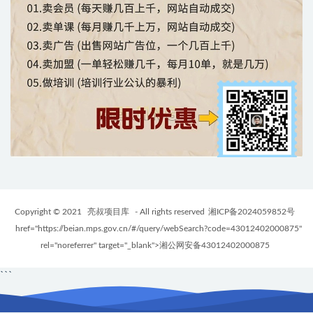
Copyright © 2021
亮叔项目库
- All rights reserved
湘ICP备2024059852号
href="https://beian.mps.gov.cn/#/query/webSearch?code=43012402000875"
rel="noreferrer" target="_blank">湘公网安备43012402000875
```