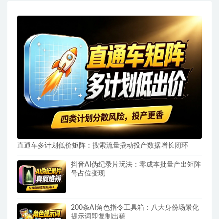
直通车多计划低价矩阵：搜索流量撬动投产数据增长闭环
抖音AI伪纪录片玩法：零成本批量产出矩阵
号占位变现
200条AI角色指令工具箱：八大身份场景化
提示词即复制出稿