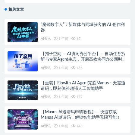
相关文章
“魔镜数字人”：新媒体与同城获客的 AI 创作利
器
AI资讯
1 年前
65
【扣子空间 — AI协同办公平台】— 自动任务拆
解与专家Agent生态，开启高效协同办公新时
代！
AI资讯
1 年前
136
【重磅】Flowith AI Agent完胜Manus：无需邀
请码，即刻体验超强人工智能助手
AI资讯
1 年前
177
【Manus AI邀请码申请教程】— 快速获取
Manus AI邀请码，解锁智能助手无限可能！
AI资讯
1 年前
143