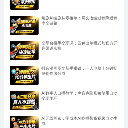
短剧AI编剧从零接单：网文改编过稿降退稿
率全链路
全平台投手变现课：四种出单模式加官方开
户渠道实操
抖音漫画图文新手赚钱：一人电脑十分钟批
量创作者分成
AI数字人口播教学：声音克隆形象复用自动
变现闭环
AI无线画布：零成本AI吃播带货视频自动生
成