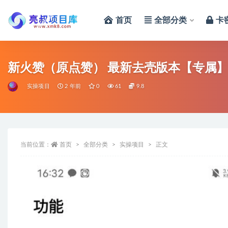
首页
全部分类
卡
全部
新火赞（原点赞） 最新去壳版本【专属
实操项目
2 年前
0
61
9.8
当前位置：
首页
全部分类
实操项目
正文