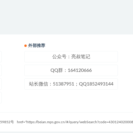
外部推荐
公众号：亮叔笔记
QQ群：164120666
站长微信：51387951；QQ1852493144
59852号
href="https://beian.mps.gov.cn/#/query/webSearch?code=4301240200