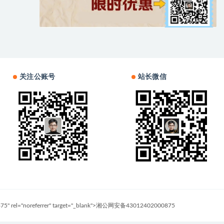
关注公账号
站长微信
0875" rel="noreferrer" target="_blank">湘公网安备43012402000875