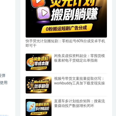
快手荧光计划搬短剧：零粉起号60%分成安卓手机
即可干
闲鱼卖虚拟资料副业：零囤货模
板素材电子货稳定出单指南
没弹
视频号带货文案批量提取仿写：
使用
workbuddy工具加下载变现实操
直通车多计划低价矩阵：搜索流
量撬动投产数据增长闭环