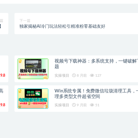
篇
下一篇
】
独家揭秘AI冷门玩法轻松引精准粉零基础友好
视频号下载神器：多系统支持，一键破解
题
9.8
实操项目
8 月前
127
高
Win系统专属！免费微信垃圾清理工具，
理多类型文件超省空间
9.8
实操项目
9 月前
51