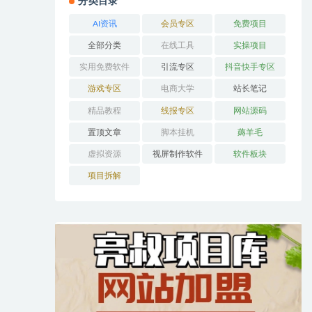
分类目录
AI资讯
会员专区
免费项目
全部分类
在线工具
实操项目
实用免费软件
引流专区
抖音快手专区
游戏专区
电商大学
站长笔记
精品教程
线报专区
网站源码
置顶文章
脚本挂机
薅羊毛
虚拟资源
视屏制作软件
软件板块
项目拆解