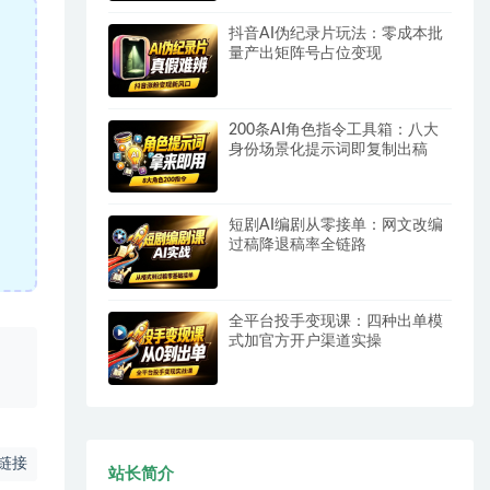
抖音AI伪纪录片玩法：零成本批
量产出矩阵号占位变现
200条AI角色指令工具箱：八大
身份场景化提示词即复制出稿
短剧AI编剧从零接单：网文改编
过稿降退稿率全链路
全平台投手变现课：四种出单模
式加官方开户渠道实操
、
链接
站长简介