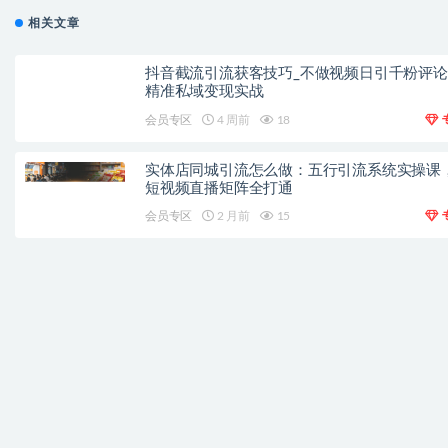
相关文章
抖音截流引流获客技巧_不做视频日引千粉评
精准私域变现实战
会员专区
4 周前
18
实体店同城引流怎么做：五行引流系统实操课
短视频直播矩阵全打通
会员专区
2 月前
15