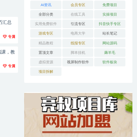
AI资讯
会员专区
免费项目
全部分类
在线工具
实操项目
巧汇总
实用免费软件
引流专区
抖音快手专区
游戏专区
电商大学
站长笔记
专属
精品教程
线报专区
网站源码
战课，教
置顶文章
脚本挂机
薅羊毛
虚拟资源
视屏制作软件
软件板块
专属
项目拆解