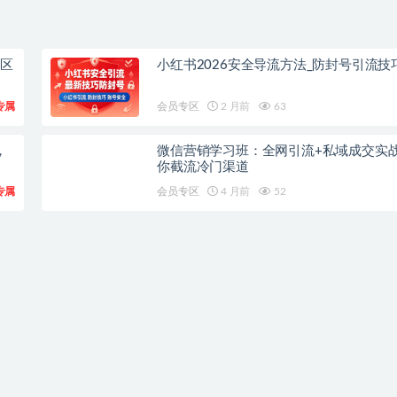
论区
小红书2026安全导流方法_防封号引流技
专属
会员专区
2 月前
63
，
微信营销学习班：全网引流+私域成交实
你截流冷门渠道
专属
会员专区
4 月前
52