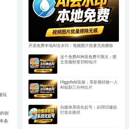
开源免费本地AI去水印：视频图片批量无痕擦除
这个免费AI神器免费不限次：图
文音频秒变10秒短片
Higgsfield实操：零影视经验一人
AI短剧三分钟出片
被玩
自媒体系统化起号：从0到1爆款
打造全路径
上的创
本条