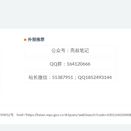
外部推荐
公众号：亮叔笔记
QQ群：164120666
站长微信：51387951；QQ1852493144
59852号
href="https://beian.mps.gov.cn/#/query/webSearch?code=4301240200