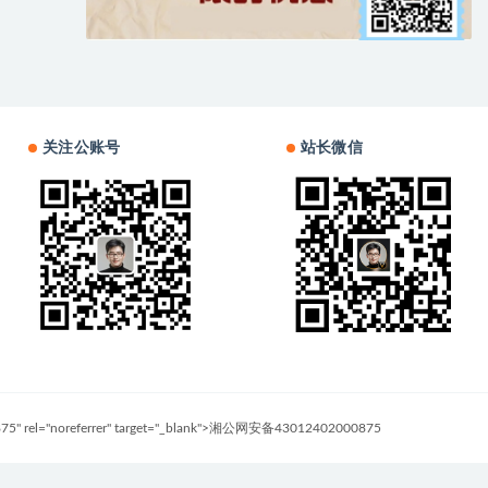
关注公账号
站长微信
0875" rel="noreferrer" target="_blank">湘公网安备43012402000875