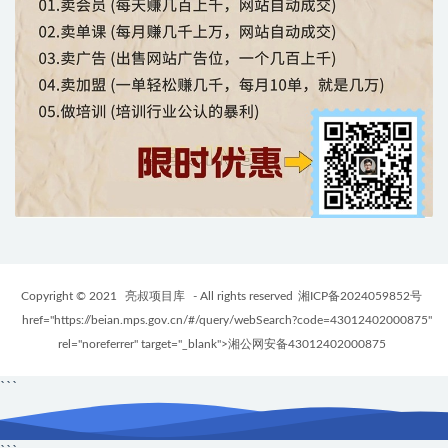
Copyright © 2021
亮叔项目库
- All rights reserved
湘ICP备2024059852号
href="https://beian.mps.gov.cn/#/query/webSearch?code=43012402000875"
rel="noreferrer" target="_blank">湘公网安备43012402000875
```