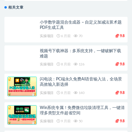
相关文章
小学数学题混合生成器 – 自定义加减法算术题
PDF生成工具
实操项目
6 月前
70
9.8
视频号下载神器：多系统支持，一键破解下载
难题
实操项目
8 月前
126
9.8
闪电说：PC端永久免费AI语音输入法，全场景
高效输入新选择
实操项目
8 月前
140
9.8
Win系统专属！免费微信垃圾清理工具，一键清
理多类型文件超省空间
实操项目
9 月前
50
9.8