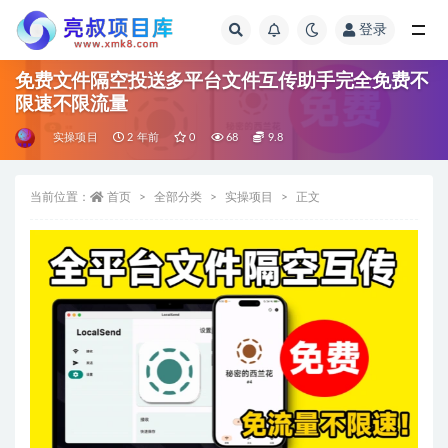
登录
全部
免费文件隔空投送多平台文件互传助手完全免费不
限速不限流量
实操项目
2 年前
0
68
9.8
当前位置：
首页
全部分类
实操项目
正文