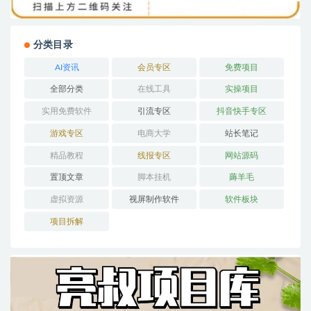
分类目录
AI资讯
会员专区
免费项目
全部分类
在线工具
实操项目
实用免费软件
引流专区
抖音快手专区
游戏专区
电商大学
站长笔记
精品教程
线报专区
网站源码
置顶文章
脚本挂机
薅羊毛
虚拟资源
视屏制作软件
软件板块
项目拆解