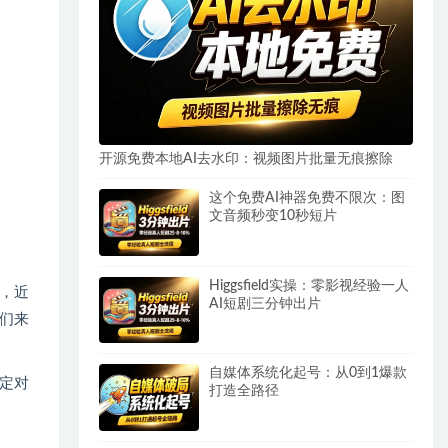
开源免费本地AI去水印：视频图片批量无痕擦除
这个免费AI神器免费不限次：图
文音频秒变10秒短片
Higgsfield实操：零影视经验一人
，近
AI短剧三分钟出片
们来
自媒体系统化起号：从0到1爆款
定对
打造全路径