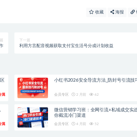
收藏
海报
篇
下一篇
作
利用方言配音视频获取支付宝生活号分成计划收益
论区
小红书2026安全导流方法_防封号引流技
专属
会员专区
2 月前
62
，
微信营销学习班：全网引流+私域成交实
你截流冷门渠道
专属
会员专区
4 月前
52