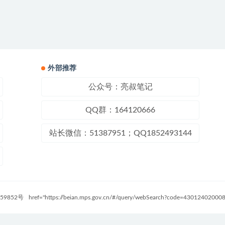
外部推荐
公众号：亮叔笔记
QQ群：164120666
站长微信：51387951；QQ1852493144
59852号
href="https://beian.mps.gov.cn/#/query/webSearch?code=4301240200