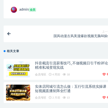
admin
会员
上一
国风动漫古风美漫爆款视频无脑AI操
相关文章
抖音截流引流获客技巧_不做视频日引千粉评
精准私域变现实战
会员专区
4 周前
18
实体店同城引流怎么做：五行引流系统实操课
短视频直播矩阵全打通
会员专区
2 月前
15