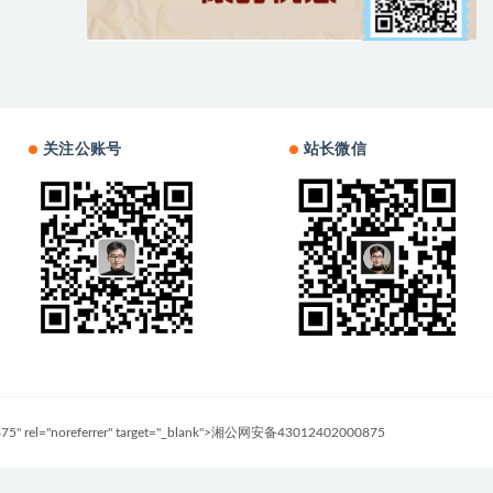
关注公账号
站长微信
0875" rel="noreferrer" target="_blank">湘公网安备43012402000875