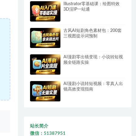
Illustrator零基础课：绘图特效
3D渲IP一站通
古风AI短剧角色素材包：200套
三视图提示词预制
AI漫剧零出镜变现：小说转短视
频全链路实操
AI漫剧小说转短视频：零真人出
镜高效变现指南
、
站长简介
微信：51387951