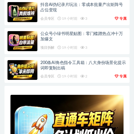
抖音AI伪纪录片玩法：零成本批量产出矩阵号
占位变现
会员专区
19 小时前
3
专属
公众号小绿书明星贴图：零门槛蹭热点冲十万
加爆文
项目拆解
19 小时前
3
200条AI角色指令工具箱：八大身份场景化提示
词即复制出稿
会员专区
19 小时前
2
专属