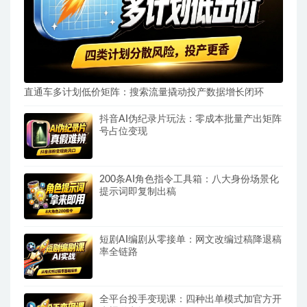
直通车多计划低价矩阵：搜索流量撬动投产数据增长闭环
抖音AI伪纪录片玩法：零成本批量产出矩阵
号占位变现
200条AI角色指令工具箱：八大身份场景化
提示词即复制出稿
短剧AI编剧从零接单：网文改编过稿降退稿
率全链路
全平台投手变现课：四种出单模式加官方开