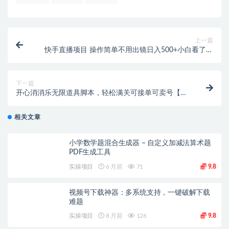
上一篇
快手直播项目 操作简单不用出镜日入500+小白看了也
能轻松上手
下一篇
开心消消乐无限道具脚本，轻松满关可接单可卖号【永
久脚本+使用教程】
相关文章
小学数学题混合生成器 – 自定义加减法算术题
PDF生成工具
实操项目
6 月前
71
9.8
视频号下载神器：多系统支持，一键破解下载
难题
实操项目
8 月前
126
9.8