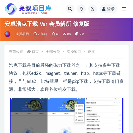
登录
全部
安卓浩克下载 Ver 会员解所 修复版
实操项目
2 年前
0
88
9.8
当前位置：
首页
全部分类
实操项目
正文
浩克下载是目前最强的磁力下载器之一，其支持多种下载
协议，包括ed2k、magnet、thuner、http、https等下载链
接，且与aria2、比特彗星一样是p2p下载，支持下载冷门资
源。非常强大，欢迎各位机友下载。