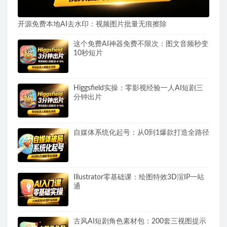
开源免费本地AI去水印：视频图片批量无痕擦除
这个免费AI神器免费不限次：图文音频秒变
10秒短片
Higgsfield实操：零影视经验一人AI短剧三
分钟出片
自媒体系统化起号：从0到1爆款打造全路径
Illustrator零基础课：绘图特效3D渲IP一站
通
古风AI短剧角色素材包：200套三视图提示