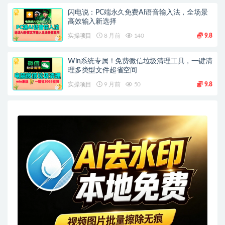
闪电说：PC端永久免费AI语音输入法，全场景
高效输入新选择
实操项目
8 月前
140
9.8
Win系统专属！免费微信垃圾清理工具，一键清
理多类型文件超省空间
实操项目
9 月前
50
9.8