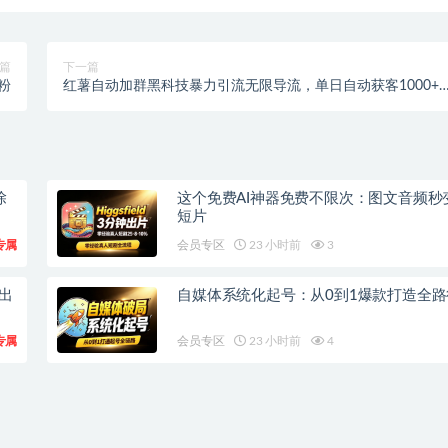
篇
下一篇
粉
红薯自动加群黑科技暴力引流无限导流，单日自动获客1000+
【引流脚本+玩法教程】
除
这个免费AI神器免费不限次：图文音频秒
短片
专属
会员专区
23 小时前
3
钟出
自媒体系统化起号：从0到1爆款打造全路
专属
会员专区
23 小时前
4