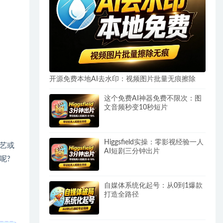
开源免费本地AI去水印：视频图片批量无痕擦除
这个免费AI神器免费不限次：图
文音频秒变10秒短片
Higgsfield实操：零影视经验一人
艺或
AI短剧三分钟出片
呢?
自媒体系统化起号：从0到1爆款
打造全路径