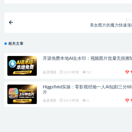
上一
美女图片的魔力快速涨
相关文章
开源免费本地AI去水印：视频图片批量无痕擦
会员专区
23 小时前
12
Higgsfield实操：零影视经验一人AI短剧三分
片
会员专区
23 小时前
1