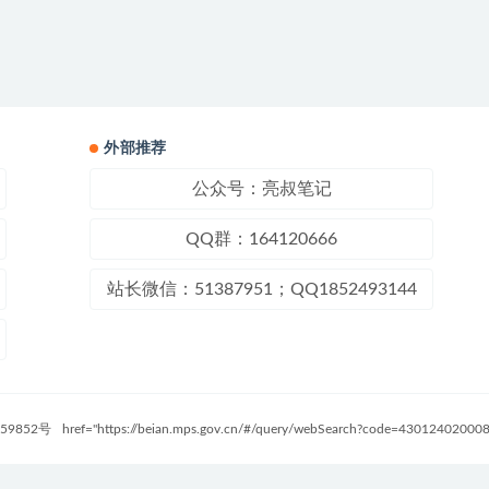
外部推荐
公众号：亮叔笔记
QQ群：164120666
站长微信：51387951；QQ1852493144
59852号
href="https://beian.mps.gov.cn/#/query/webSearch?code=4301240200