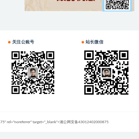
关注公账号
站长微信
0875" rel="noreferrer" target="_blank">湘公网安备43012402000875