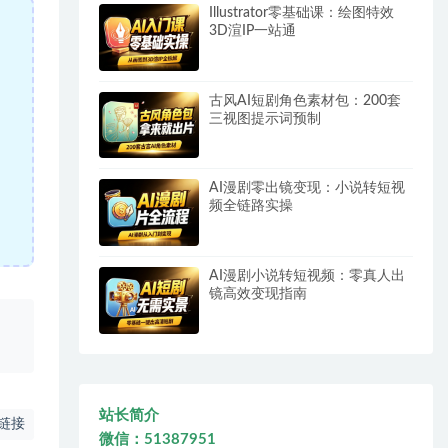
Illustrator零基础课：绘图特效
3D渲IP一站通
古风AI短剧角色素材包：200套
三视图提示词预制
AI漫剧零出镜变现：小说转短视
频全链路实操
AI漫剧小说转短视频：零真人出
镜高效变现指南
、
站长简介
链接
微信：51387951