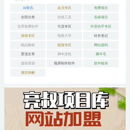
AI资讯
会员专区
免费项目
全部分类
在线工具
实操项目
实用免费软件
引流专区
抖音快手专区
游戏专区
电商大学
站长笔记
精品教程
线报专区
网站源码
置顶文章
脚本挂机
薅羊毛
虚拟资源
视屏制作软件
软件板块
项目拆解