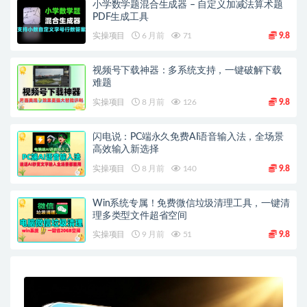
小学数学题混合生成器 – 自定义加减法算术题
PDF生成工具
实操项目
6 月前
71
9.8
视频号下载神器：多系统支持，一键破解下载
难题
实操项目
8 月前
126
9.8
闪电说：PC端永久免费AI语音输入法，全场景
高效输入新选择
实操项目
8 月前
140
9.8
Win系统专属！免费微信垃圾清理工具，一键清
理多类型文件超省空间
实操项目
9 月前
51
9.8