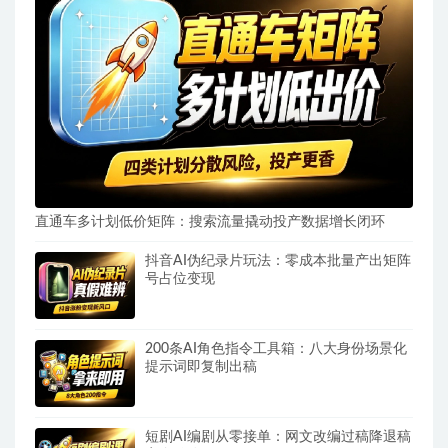
直通车多计划低价矩阵：搜索流量撬动投产数据增长闭环
抖音AI伪纪录片玩法：零成本批量产出矩阵
号占位变现
200条AI角色指令工具箱：八大身份场景化
提示词即复制出稿
短剧AI编剧从零接单：网文改编过稿降退稿