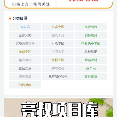
分类目录
AI资讯
会员专区
免费项目
全部分类
在线工具
实操项目
实用免费软件
引流专区
抖音快手专区
游戏专区
电商大学
站长笔记
精品教程
线报专区
网站源码
置顶文章
脚本挂机
薅羊毛
虚拟资源
视屏制作软件
软件板块
项目拆解