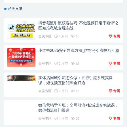
相关文章
抖音截流引流获客技巧_不做视频日引千粉评论
区精准私域变现实战
会员专区
4 周前
18
专属
小红书2026安全导流方法_防封号引流技巧汇总
会员专区
2 月前
62
专属
实体店同城引流怎么做：五行引流系统实操
课，短视频直播矩阵全打通
会员专区
2 月前
15
专属
微信营销学习班：全网引流+私域成交实战课，
教你截流冷门渠道
会员专区
4 月前
52
专属