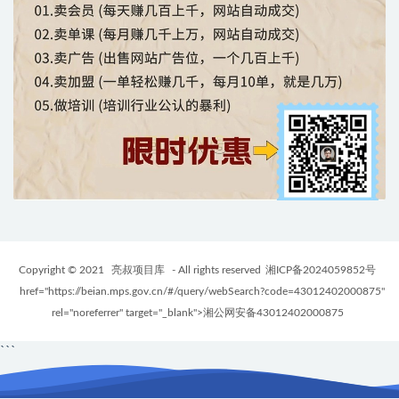
Copyright © 2021
亮叔项目库
- All rights reserved
湘ICP备2024059852号
href="https://beian.mps.gov.cn/#/query/webSearch?code=43012402000875"
rel="noreferrer" target="_blank">湘公网安备43012402000875
```