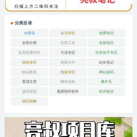
分类目录
AI资讯
会员专区
免费项目
全部分类
在线工具
实操项目
实用免费软件
引流专区
抖音快手专区
游戏专区
电商大学
站长笔记
精品教程
线报专区
网站源码
置顶文章
脚本挂机
薅羊毛
虚拟资源
视屏制作软件
软件板块
项目拆解