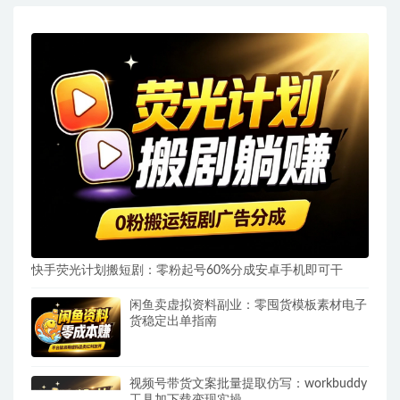
快手荧光计划搬短剧：零粉起号60%分成安卓手机即可干
闲鱼卖虚拟资料副业：零囤货模板素材电子
货稳定出单指南
视频号带货文案批量提取仿写：workbuddy
工具加下载变现实操