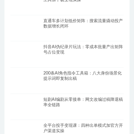
直通车多计划低价矩阵：搜索流量撬动投产
数据增长闭环
抖音AI伪纪录片玩法：零成本批量产出矩阵
号占位变现
200条AI角色指令工具箱：八大身份场景化
提示词即复制出稿
短剧AI编剧从零接单：网文改编过稿降退稿
率全链路
全平台投手变现课：四种出单模式加官方开
户渠道实操