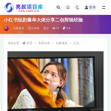
登录
全部
小红书短剧爆单大佬分享二创剪辑经验
实操项目
2 年前
0
73
9.8
当前位置：
首页
全部分类
实操项目
正文