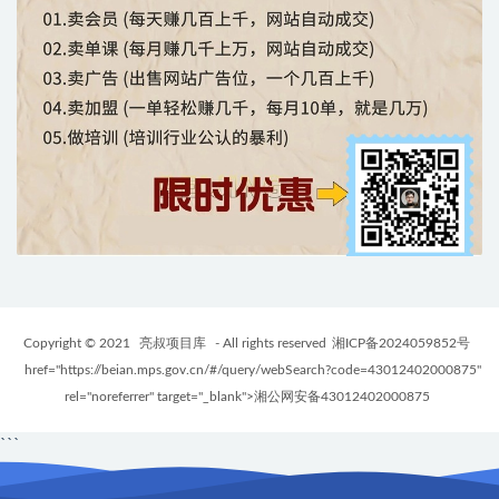
Copyright © 2021
亮叔项目库
- All rights reserved
湘ICP备2024059852号
href="https://beian.mps.gov.cn/#/query/webSearch?code=43012402000875"
rel="noreferrer" target="_blank">湘公网安备43012402000875
```