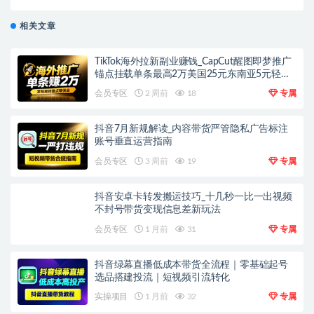
款
相关文章
TikTok海外拉新副业赚钱_CapCut醒图即梦推广
锚点挂载单条最高2万美国25元东南亚5元轻资
产上手
会员专区
2 周前
18
专属
抖音7月新规解读_内容带货严管隐私广告标注
账号垂直运营指南
会员专区
3 周前
19
专属
抖音安卓卡转发搬运技巧_十几秒一比一出视频
不封号带货变现信息差新玩法
会员专区
1 月前
31
专属
抖音绿幕直播低成本带货全流程｜零基础起号
选品搭建投流｜短视频引流转化
实操项目
1 月前
32
专属