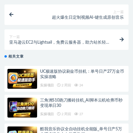
上一篇
超火爆生日定制视频AI-键生成原创音乐
下一篇
亚马逊云EC2与Lightsail，免费云服务器，助力站长轻松
出海首选！
相关文章
UC极速版协议刷金币挂机：单号日产27万金币
实操攻略
实操项目
2 周前
24
三角洲S10跑刀搬砖挂机_AI脚本云机哈弗币秒
变现单日30
实操项目
2 周前
27
酷我音乐协议全自动挂机全能版_单号日产5万