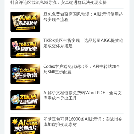
抖音评论区截流私域导流：安卓端进群玩法变现实操
豆包免费做聊斋国风动漫：AI提示词复用起
号变现全流程
TikTok美区带货变现：选品起量AIGC提效稳
定成交体系搭建
Codex客户端免代码出图：API中转站加全
局Skill三步配置
AI解析文档链接免费转Word PDF：全网文
库零成本导出工具
即梦豆包可灵16000条AI提示词：实战指令
库加虚拟变现素材