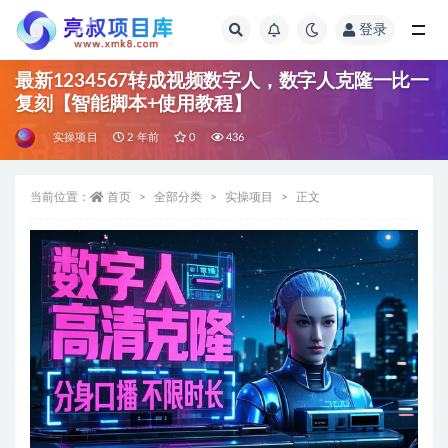
登录
全部
最新1234567转成视频数字人，数字人克隆一比一
复刻【智能脚本+使用教程】
实操项目
2 年前
0
436
当前位置：
首页
全部分类
实操项目
正文