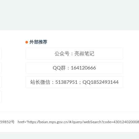
外部推荐
公众号：亮叔笔记
QQ群：164120666
站长微信：51387951；QQ1852493144
59852号
href="https://beian.mps.gov.cn/#/query/webSearch?code=4301240200