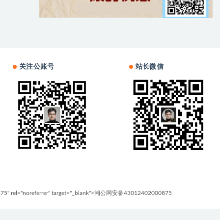
关注公账号
站长微信
0875" rel="noreferrer" target="_blank">湘公网安备43012402000875