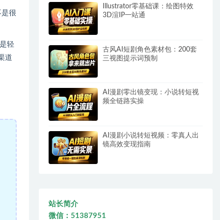
Illustrator零基础课：绘图特效
不是很
3D渲IP一站通
是轻
古风AI短剧角色素材包：200套
渠道
三视图提示词预制
AI漫剧零出镜变现：小说转短视
频全链路实操
AI漫剧小说转短视频：零真人出
镜高效变现指南
站长简介
微信：51387951