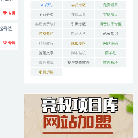
AI资讯
会员专区
免费项目
专属
全部分类
在线工具
实操项目
实用免费软件
引流专区
抖音快手专区
起号选
游戏专区
电商大学
站长笔记
专属
精品教程
线报专区
网站源码
置顶文章
脚本挂机
薅羊毛
虚拟资源
视屏制作软件
软件板块
项目拆解