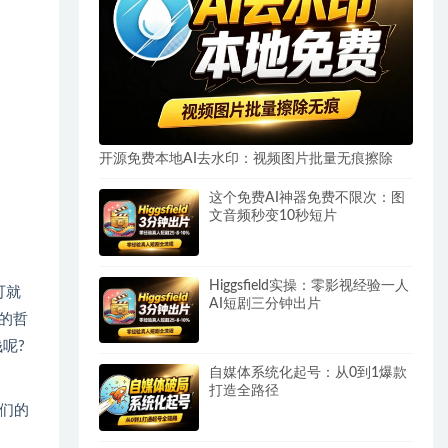
开源免费本地AI去水印：视频图片批量无痕擦除
这个免费AI神器免费不限次：图
文音频秒变10秒短片
Higgsfield实操：零影视经验一人
可就
AI短剧三分钟出片
的哲
呢?
自媒体系统化起号：从0到1爆款
打造全路径
们的