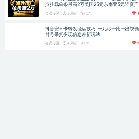
点挂载单条最高2万美国25元东南亚5元轻资产
手
会员专区
2 周前
17
抖音安卓卡转发搬运技巧_十几秒一比一出视
封号带货变现信息差新玩法
会员专区
4 周前
31