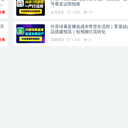
上
号垂直运营指南
专属
会员专区
3 周前
19
频不
抖音绿幕直播低成本带货全流程｜零基础
品搭建投流｜短视频引流转化
专属
实操项目
1 月前
32