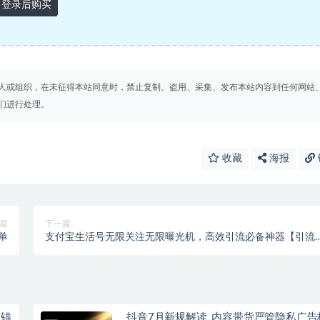
登录后购买
人或组织，在未征得本站同意时，禁止复制、盗用、采集、发布本站内容到任何网站
们进行处理。
收藏
海报
篇
下一篇
单
支付宝生活号无限关注无限曝光机，高效引流必备神器【引流
本+使用教程】
广锚
抖音7月新规解读_内容带货严管隐私广告