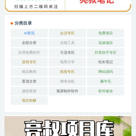
分类目录
AI资讯
会员专区
免费项目
全部分类
在线工具
实操项目
实用免费软件
引流专区
抖音快手专区
游戏专区
电商大学
站长笔记
精品教程
线报专区
网站源码
置顶文章
脚本挂机
薅羊毛
虚拟资源
视屏制作软件
软件板块
项目拆解