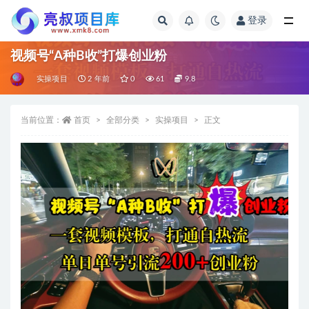
登录
全部
视频号“A种B收”打爆创业粉
实操项目
2 年前
0
61
9.8
当前位置：
首页
全部分类
实操项目
正文