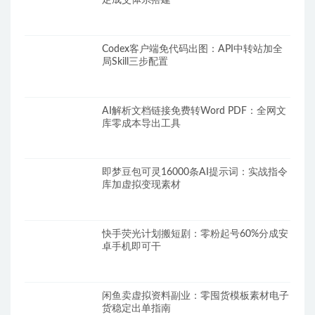
定成交体系搭建
Codex客户端免代码出图：API中转站加全
局Skill三步配置
AI解析文档链接免费转Word PDF：全网文
库零成本导出工具
即梦豆包可灵16000条AI提示词：实战指令
库加虚拟变现素材
快手荧光计划搬短剧：零粉起号60%分成安
卓手机即可干
闲鱼卖虚拟资料副业：零囤货模板素材电子
货稳定出单指南