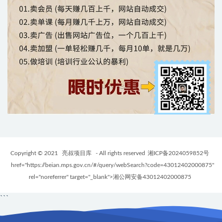
Copyright © 2021
亮叔项目库
- All rights reserved
湘ICP备2024059852号
href="https://beian.mps.gov.cn/#/query/webSearch?code=43012402000875"
rel="noreferrer" target="_blank">湘公网安备43012402000875
```