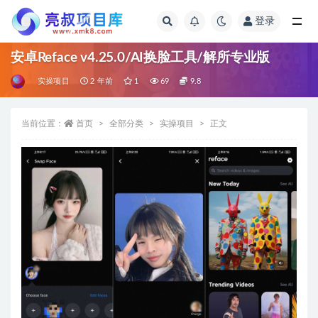
登录
全部
安卓Reface v4.25.0/AI换脸工具/解所专业版
实操项目
2 年前
1
69
9.8
当前位置：
首页
全部分类
实操项目
正文