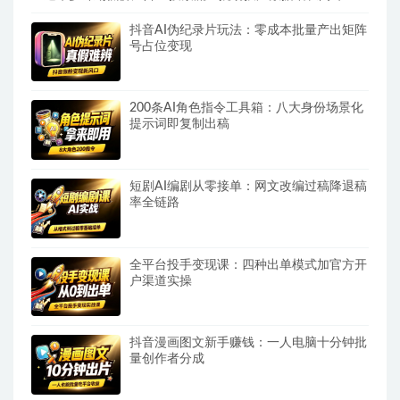
抖音AI伪纪录片玩法：零成本批量产出矩阵
号占位变现
200条AI角色指令工具箱：八大身份场景化
提示词即复制出稿
短剧AI编剧从零接单：网文改编过稿降退稿
率全链路
全平台投手变现课：四种出单模式加官方开
户渠道实操
抖音漫画图文新手赚钱：一人电脑十分钟批
量创作者分成