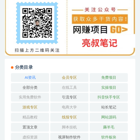
分类目录
AI资讯
会员专区
免费项目
全部分类
在线工具
实操项目
实用免费软件
引流专区
抖音快手专区
游戏专区
电商大学
站长笔记
精品教程
线报专区
网站源码
置顶文章
脚本挂机
薅羊毛
虚拟资源
视屏制作软件
软件板块