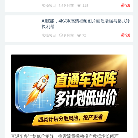
实操项目
9 月前
118
9.8
AI赋能，4K/8K高清视频图片画质增强与格式转
换利器
实操项目
9 月前
75
9.8
直通车多计划低价矩阵：搜索流量撬动投产数据增长闭环