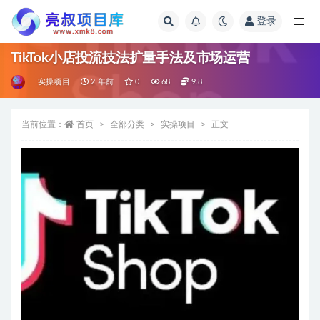
登录
全部
TikTok小店投流技法扩量手法及市场运营
实操项目
2 年前
0
68
9.8
当前位置：
首页
全部分类
实操项目
正文