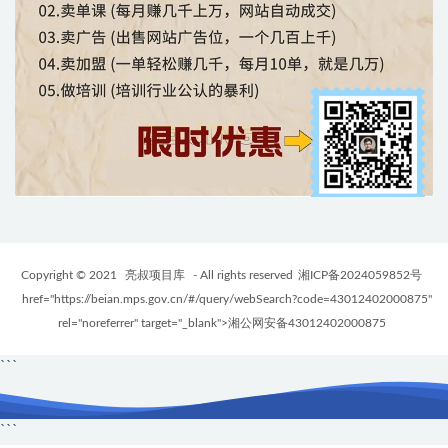
Copyright © 2021
亮叔项目库
- All rights reserved
湘ICP备2024059852号
href="https://beian.mps.gov.cn/#/query/webSearch?code=43012402000875"
rel="noreferrer" target="_blank">湘公网安备43012402000875
```
```