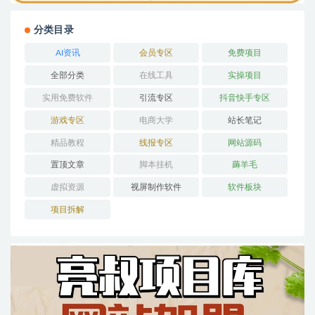
分类目录
AI资讯
会员专区
免费项目
全部分类
在线工具
实操项目
实用免费软件
引流专区
抖音快手专区
游戏专区
电商大学
站长笔记
精品教程
线报专区
网站源码
置顶文章
脚本挂机
薅羊毛
虚拟资源
视屏制作软件
软件板块
项目拆解