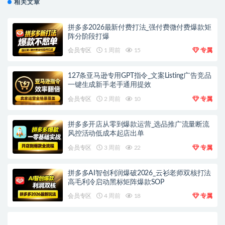
相关文章
拼多多2026最新付费打法_强付费微付费爆款矩
阵分阶段打爆
会员专区
1 周前
15
专属
127条亚马逊专用GPT指令_文案Listing广告竞品
一键生成新手老手通用提效
会员专区
2 周前
10
专属
拼多多开店从零到爆款运营_选品推广流量断流
风控活动低成本起店出单
会员专区
3 周前
22
专属
拼多多AI智创利润爆破2026_云衫老师双核打法
高毛利冷启动黑标矩阵爆款SOP
会员专区
4 周前
18
专属