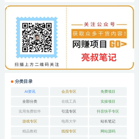
分类目录
AI资讯
会员专区
免费项目
全部分类
在线工具
实操项目
实用免费软件
引流专区
抖音快手专区
游戏专区
电商大学
站长笔记
精品教程
线报专区
网站源码