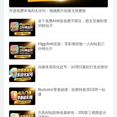
开源免费本地AI去水印：视频图片批量无痕擦除
这个免费AI神器免费不限次：图文音频秒变
10秒短片
Higgsfield实操：零影视经验一人AI短剧三
分钟出片
自媒体系统化起号：从0到1爆款打造全路径
Illustrator零基础课：绘图特效3D渲IP一站
通
古风AI短剧角色素材包：200套三视图提示