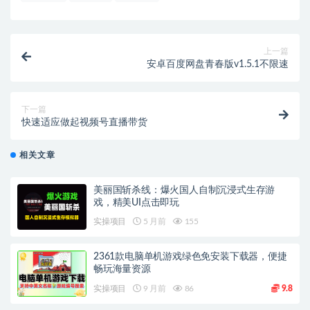
上一篇
安卓百度网盘青春版v1.5.1不限速
下一篇
快速适应做起视频号直播带货
相关文章
美丽国斩杀线：爆火国人自制沉浸式生存游
戏，精美UI点击即玩
实操项目
5 月前
155
2361款电脑单机游戏绿色免安装下载器，便捷
畅玩海量资源
实操项目
9 月前
86
9.8