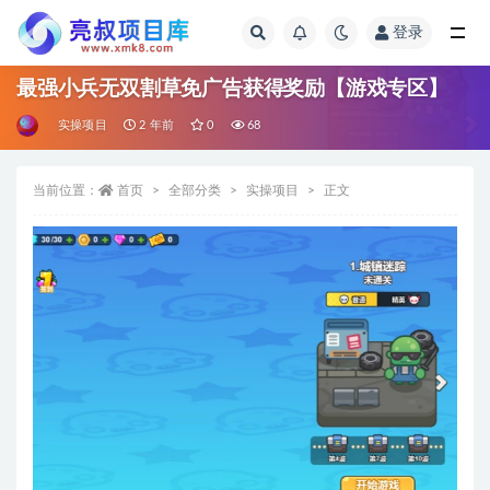
登录
全部
最强小兵无双割草免广告获得奖励【游戏专区】
实操项目
2 年前
0
68
当前位置：
首页
全部分类
实操项目
正文