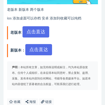
老版本 新版本 两个版本
ios 添加桌面可以存档 安卓 添加到收藏可以纯档
点击直达
老版本
点击直达
新版本：
声明：
本站所有文章，如无特殊说明或标注，均为本站原创发
布。任何个人或组织，在未征得本站同意时，禁止复制、盗用、
采集、发布本站内容到任何网站、书籍等各类媒体平台。如若本
站内容侵犯了原著者的合法权益，可联系我们进行处理。
收藏
海报
链接