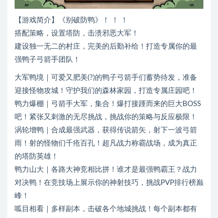
【游戏简介】《别破防鸭》！ ！ ！
搭配策略，设置塔防，击溃邪恶大军！
建设独一无二的村庄，完美的后勤补给！打造专属你的最
强鸭子弓箭手团队！
大军鸭境｜可爱又肥美(?)的鸭子弓箭手们蓄势待发，准备
迎接怪物攻城！守护我们的森林家园，打造专属庄园吧！
鸭力爆棚｜弓箭手大军，集合！爆打接踵而来的巨大BOSS
吧！紧张又刺激的无尽挑战，挑战你的策略与反应极限！
涡轮增鸭｜合成最强武器，获得传说箭矢，射下一波弓箭
雨！射的怪物们千疮百孔！超凡战力称霸战场，成为真正
的塔防英雄！
鸭力山大｜各路大神竞相比拼！谁才是最强鸭霸王？战力
对决鸭！在竞技场上展示你的神射技巧，挑战PVP排行榜巅
峰！
呱目相看｜多样副本，击破各个地城挑战！每个副本都有