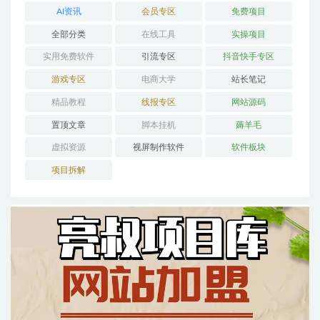
AI资讯
会员专区
免费项目
全部分类
在线工具
实操项目
实用免费软件
引流专区
抖音快手专区
游戏专区
电商大学
站长笔记
精品教程
线报专区
网站源码
置顶文章
脚本挂机
薅羊毛
虚拟资源
视屏制作软件
软件板块
项目拆解