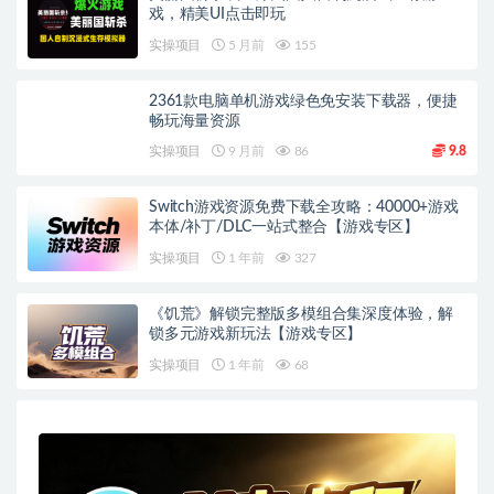
戏，精美UI点击即玩
实操项目
5 月前
155
2361款电脑单机游戏绿色免安装下载器，便捷
畅玩海量资源
实操项目
9 月前
86
9.8
Switch游戏资源免费下载全攻略：40000+游戏
本体/补丁/DLC一站式整合【游戏专区】
实操项目
1 年前
327
《饥荒》解锁完整版多模组合集深度体验，解
锁多元游戏新玩法【游戏专区】
实操项目
1 年前
68