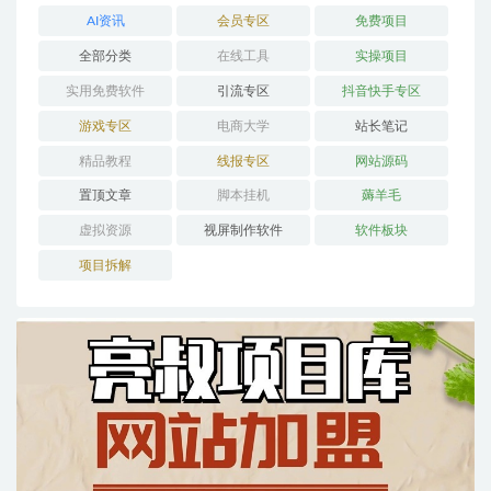
AI资讯
会员专区
免费项目
全部分类
在线工具
实操项目
实用免费软件
引流专区
抖音快手专区
游戏专区
电商大学
站长笔记
精品教程
线报专区
网站源码
置顶文章
脚本挂机
薅羊毛
虚拟资源
视屏制作软件
软件板块
项目拆解