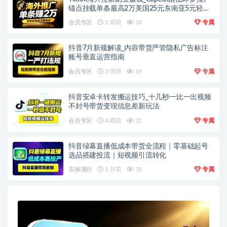
锚点挂载单条最高2万美国25元东南亚5元轻资
产上手
会员专区
2 周前
18
专属
抖音7月新规解读_内容带货严管隐私广告标注
账号垂直运营指南
会员专区
3 周前
19
专属
抖音安卓卡转发搬运技巧_十几秒一比一出视频
不封号带货变现信息差新玩法
会员专区
4 周前
31
专属
抖音绿幕直播低成本带货全流程｜零基础起号
选品搭建投流｜短视频引流转化
实操项目
1 月前
32
专属