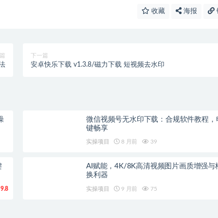
收藏
海报
篇
下一篇
法
安卓快乐下载 v1.3.8/磁力下载 短视频去水印
操
微信视频号无水印下载：合规软件教程，
键畅享
实操项目
8 月前
39
键
AI赋能，4K/8K高清视频图片画质增强与
换利器
9.8
实操项目
9 月前
75