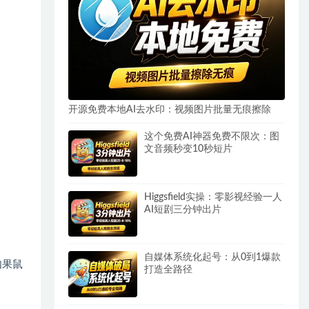
开源免费本地AI去水印：视频图片批量无痕擦除
这个免费AI神器免费不限次：图
文音频秒变10秒短片
Higgsfield实操：零影视经验一人
AI短剧三分钟出片
自媒体系统化起号：从0到1爆款
如果鼠
打造全路径