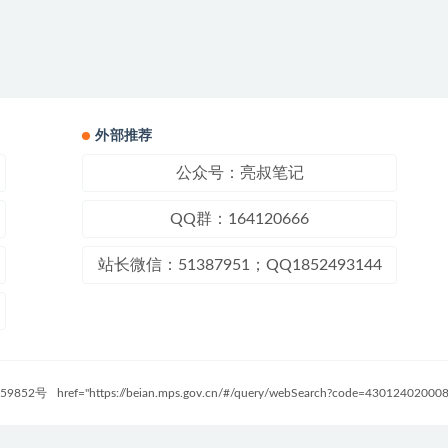
外部推荐
公众号：亮叔笔记
QQ群：164120666
站长微信：51387951；QQ1852493144
59852号
href="https://beian.mps.gov.cn/#/query/webSearch?code=4301240200