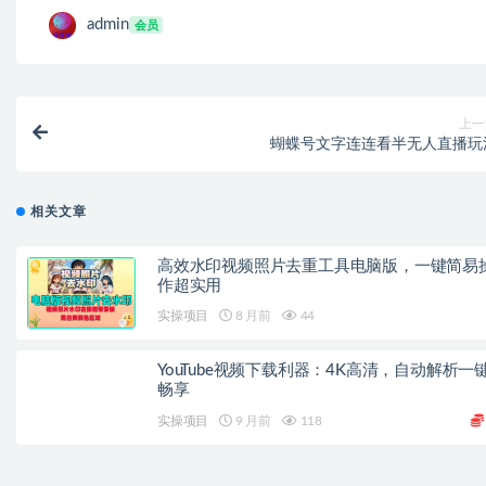
admin
会员
上一
蝴蝶号文字连连看半无人直播玩
相关文章
高效水印视频照片去重工具电脑版，一键简易
作超实用
实操项目
8 月前
44
YouTube视频下载利器：4K高清，自动解析一
畅享
实操项目
9 月前
118