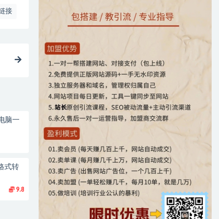
链接
电脑一
格式转
9.8