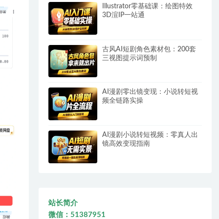
Illustrator零基础课：绘图特效
3D渲IP一站通
古风AI短剧角色素材包：200套
三视图提示词预制
AI漫剧零出镜变现：小说转短视
频全链路实操
AI漫剧小说转短视频：零真人出
镜高效变现指南
站长简介
微信：51387951