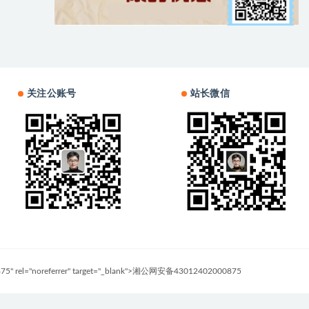
关注公账号
站长微信
0875" rel="noreferrer" target="_blank">湘公网安备43012402000875