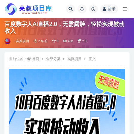
登录
全部
百度数字人Ai直播2.0，无需露脸，轻松实现被动
收入
实操项目
2 年前
0
438
9.8
当前位置：
首页
全部分类
实操项目
正文