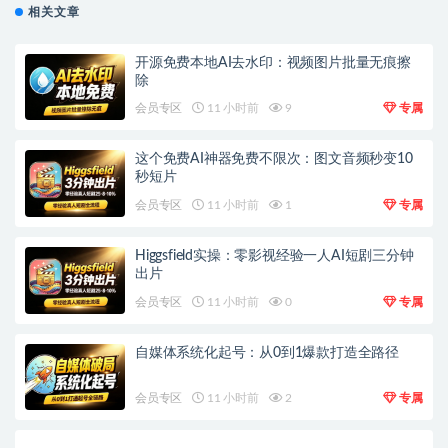
相关文章
开源免费本地AI去水印：视频图片批量无痕擦
除
会员专区
11 小时前
9
专属
这个免费AI神器免费不限次：图文音频秒变10
秒短片
会员专区
11 小时前
1
专属
Higgsfield实操：零影视经验一人AI短剧三分钟
出片
会员专区
11 小时前
0
专属
自媒体系统化起号：从0到1爆款打造全路径
会员专区
11 小时前
2
专属