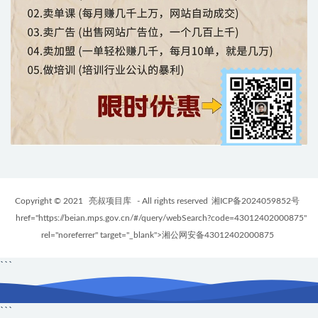
Copyright © 2021
亮叔项目库
- All rights reserved
湘ICP备2024059852号
href="https://beian.mps.gov.cn/#/query/webSearch?code=43012402000875"
rel="noreferrer" target="_blank">湘公网安备43012402000875
```
```