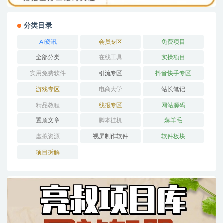
分类目录
AI资讯
会员专区
免费项目
全部分类
在线工具
实操项目
实用免费软件
引流专区
抖音快手专区
游戏专区
电商大学
站长笔记
精品教程
线报专区
网站源码
置顶文章
脚本挂机
薅羊毛
虚拟资源
视屏制作软件
软件板块
项目拆解