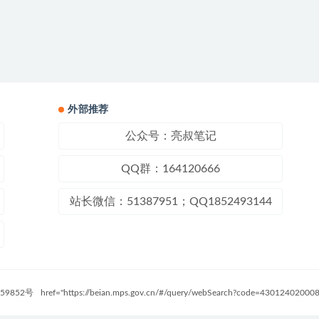
外部推荐
公众号：亮叔笔记
QQ群：164120666
站长微信：51387951；QQ1852493144
59852号
href="https://beian.mps.gov.cn/#/query/webSearch?code=4301240200