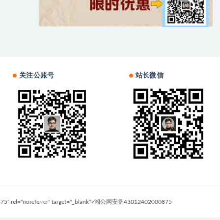
关注公账号
站长微信
0875" rel="noreferrer" target="_blank">湘公网安备43012402000875