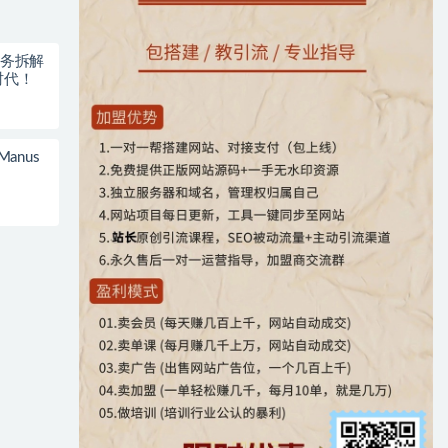
任务拆解
时代！
anus