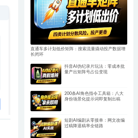
直通车多计划低价矩阵：搜索流量撬动投产数据增
长闭环
抖音AI伪纪录片玩法：零成本批
量产出矩阵号占位变现
200条AI角色指令工具箱：八大
身份场景化提示词即复制出稿
短剧AI编剧从零接单：网文改编
过稿降退稿率全链路