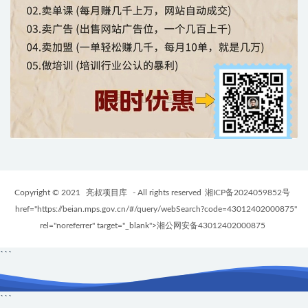
Copyright © 2021
亮叔项目库
- All rights reserved
湘ICP备2024059852号
href="https://beian.mps.gov.cn/#/query/webSearch?code=43012402000875"
rel="noreferrer" target="_blank">湘公网安备43012402000875
```
```