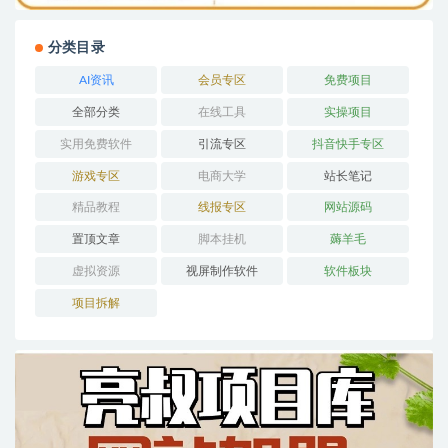
分类目录
AI资讯
会员专区
免费项目
全部分类
在线工具
实操项目
实用免费软件
引流专区
抖音快手专区
游戏专区
电商大学
站长笔记
精品教程
线报专区
网站源码
置顶文章
脚本挂机
薅羊毛
虚拟资源
视屏制作软件
软件板块
项目拆解