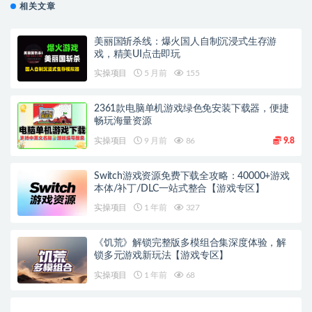
相关文章
美丽国斩杀线：爆火国人自制沉浸式生存游
戏，精美UI点击即玩
实操项目
5 月前
155
2361款电脑单机游戏绿色免安装下载器，便捷
畅玩海量资源
实操项目
9 月前
86
9.8
Switch游戏资源免费下载全攻略：40000+游戏
本体/补丁/DLC一站式整合【游戏专区】
实操项目
1 年前
327
《饥荒》解锁完整版多模组合集深度体验，解
锁多元游戏新玩法【游戏专区】
实操项目
1 年前
68