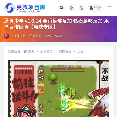
登录
全部
通灵少年 v1.0.14 金币足够反加 钻石足够反加 杀
怪百倍经验【游戏专区】
实操项目
2 年前
0
33
当前位置：
首页
全部分类
实操项目
正文