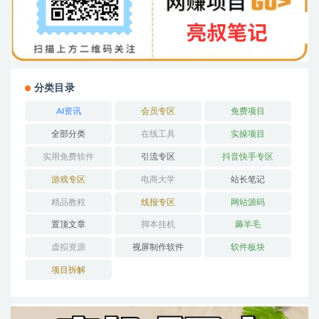
分类目录
AI资讯
会员专区
免费项目
全部分类
在线工具
实操项目
实用免费软件
引流专区
抖音快手专区
游戏专区
电商大学
站长笔记
精品教程
线报专区
网站源码
置顶文章
脚本挂机
薅羊毛
虚拟资源
视屏制作软件
软件板块
项目拆解