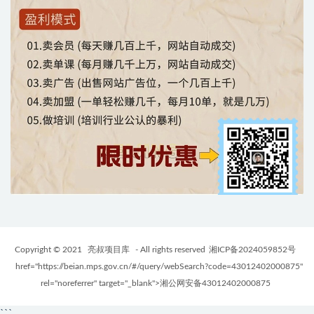
Copyright © 2021
亮叔项目库
- All rights reserved
湘ICP备2024059852号
href="https://beian.mps.gov.cn/#/query/webSearch?code=43012402000875"
rel="noreferrer" target="_blank">湘公网安备43012402000875
```