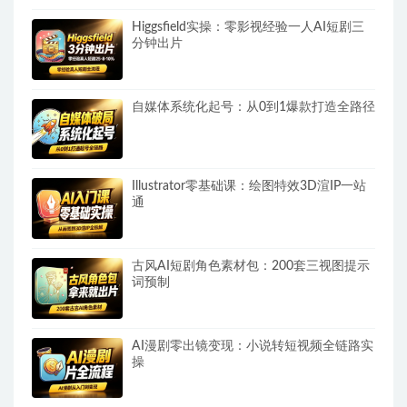
Higgsfield实操：零影视经验一人AI短剧三
分钟出片
自媒体系统化起号：从0到1爆款打造全路径
Illustrator零基础课：绘图特效3D渲IP一站
通
古风AI短剧角色素材包：200套三视图提示
词预制
AI漫剧零出镜变现：小说转短视频全链路实
操