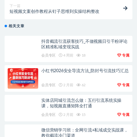
下一篇
短视频文案创作教程从钉子思维到实操结构整改
相关文章
抖音截流引流获客技巧_不做视频日引千粉评论
区精准私域变现实战
会员专区
4 周前
18
专属
小红书2026安全导流方法_防封号引流技巧汇总
会员专区
2 月前
62
专属
实体店同城引流怎么做：五行引流系统实操
课，短视频直播矩阵全打通
会员专区
2 月前
15
专属
微信营销学习班：全网引流+私域成交实战课，
教你截流冷门渠道