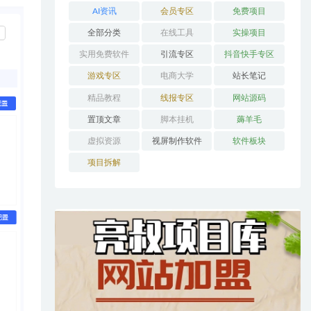
AI资讯
会员专区
免费项目
全部分类
在线工具
实操项目
实用免费软件
引流专区
抖音快手专区
游戏专区
电商大学
站长笔记
精品教程
线报专区
网站源码
置顶文章
脚本挂机
薅羊毛
虚拟资源
视屏制作软件
软件板块
项目拆解