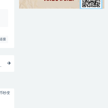
、
链接
得
弗币秒变