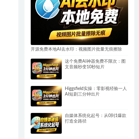
开源免费本地AI去水印：视频图片批量无痕擦除
这个免费AI神器免费不限次：图
文音频秒变10秒短片
Higgsfield实操：零影视经验一人
AI短剧三分钟出片
自媒体系统化起号：从0到1爆款
打造全路径