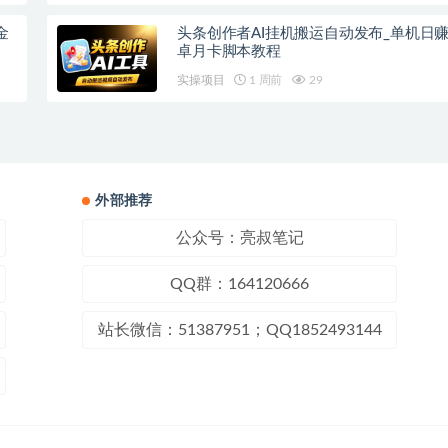
金
头条创作者AI挂机搬运自动发布_单机日
卓月卡脚本教程
实操项目
1 周前
29
外部推荐
公众号：亮叔笔记
QQ群：164120666
站长微信：51387951；QQ1852493144