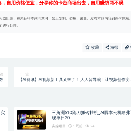
格，自用价格便宜，分享你的卡密商场出去，自用赚钱两不误
人或组织，在未征得本站同意时，禁止复制、盗用、采集、发布本站内容到任何网站
们进行处理。
收藏
海报
篇
下一篇
数
【AI资讯】AI视频新工具又来了！ 人人皆导演！让视频创作变
轻松自如
币实
三角洲S10跑刀搬砖挂机_AI脚本云机哈
现单日30
实操项目
1 周前
24