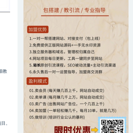
细教
项目。