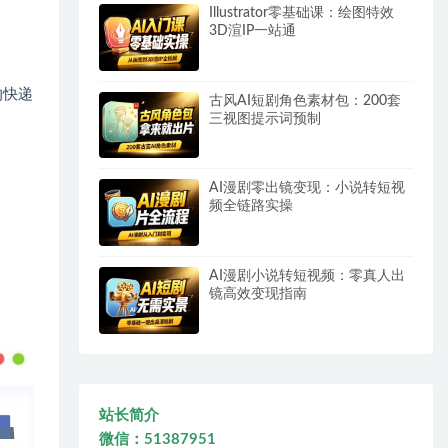
Illustrator零基础课：绘图特效
3D渲IP一站通
的快递
古风AI短剧角色素材包：200套
三视图提示词预制
AI漫剧零出镜变现：小说转短视
频全链路实操
AI漫剧小说转短视频：零真人出
镜高效变现指南
站长简介
微信：51387951