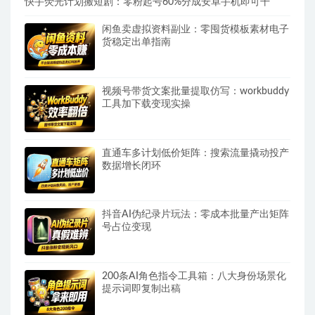
快手荧光计划搬短剧：零粉起号60%分成安卓手机即可干
闲鱼卖虚拟资料副业：零囤货模板素材电子
货稳定出单指南
视频号带货文案批量提取仿写：workbuddy
工具加下载变现实操
直通车多计划低价矩阵：搜索流量撬动投产
数据增长闭环
抖音AI伪纪录片玩法：零成本批量产出矩阵
号占位变现
200条AI角色指令工具箱：八大身份场景化
提示词即复制出稿