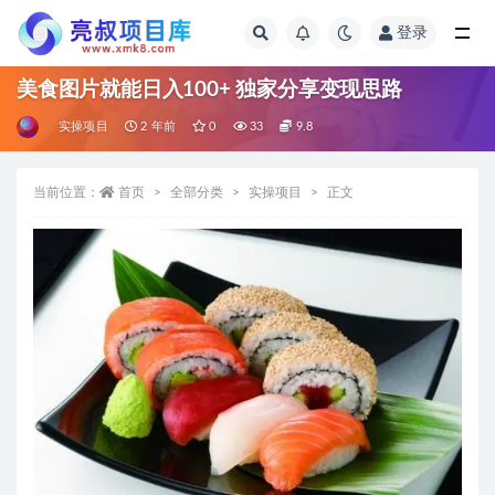
登录
全部
美食图片就能日入100+ 独家分享变现思路
实操项目
2 年前
0
33
9.8
当前位置：
首页
全部分类
实操项目
正文