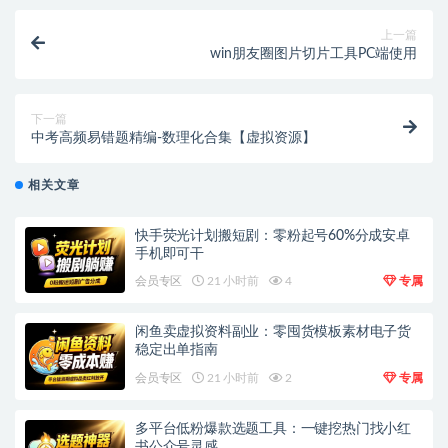
上一篇
win朋友圈图片切片工具PC端使用
下一篇
中考高频易错题精编-数理化合集【虚拟资源】
相关文章
快手荧光计划搬短剧：零粉起号60%分成安卓
手机即可干
会员专区
21 小时前
4
专属
闲鱼卖虚拟资料副业：零囤货模板素材电子货
稳定出单指南
会员专区
21 小时前
2
专属
多平台低粉爆款选题工具：一键挖热门找小红
书公众号灵感