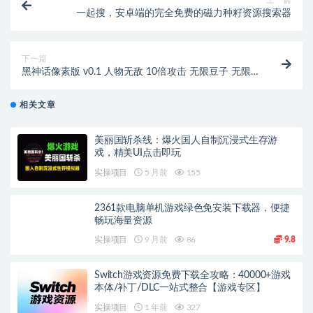
一起搜，安卓端的完全免费的磁力种籽资源搜索器
下一篇
黑神话像素版 v0.1 人物无敌 10倍攻击 无限豆子 无限
酒 无限气力【游戏专区】
相关文章
美丽国斩杀线：爆火国人自制沉浸式生存游
戏，精美UI点击即玩
实操项目
5 月前
155
2361款电脑单机游戏绿色免安装下载器，便捷
畅玩海量资源
实操项目
9 月前
86
9.8
Switch游戏资源免费下载全攻略：40000+游戏
本体/补丁/DLC一站式整合【游戏专区】
实操项目
1 年前
327