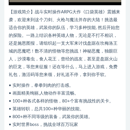
【游戏简介】战斗实时操作ARPG大作《口袋英雄》震撼来
袭，欢迎来到这个刀剑、火枪与魔法并存的大陆！挑选最
适合你的英雄，武装你的队伍，学习多种技能, 然后开始您
的探险。一路上结识各种英雄人物，无论是不打不相识，
还是施恩图报，请组织起一支大军来讨伐盘踞在坎梅洛王
城的恶魔吧！数不清的怪物等您挑战！神秘恶魔，独眼巨
人，沙漠毒虫，食人花王，曾经的战友，甚至是盘踞火山
的巨龙，等您来征服！还在等什么，马上进入游戏，免费
礼包，激活码等您来领，好礼送不停，拿到你手软。
• 实时操作，拳拳到肉的打击感。
• 画面精美绚丽,人物动作丰富流畅。
• 100+种各式各样的怪物，80+个富有挑战性的关卡。
• 英雄转职，总共100+种华丽的技能。
• 800+种不同等级的装备，武装你的英雄。
• 实时世界boss，挑战全球百万玩家