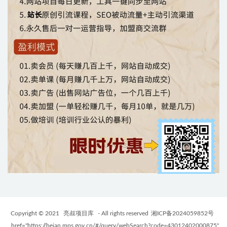
Copyright © 2021
亮叔项目库
- All rights reserved
湘ICP备2024059852号
href="https://beian.mps.gov.cn/#/query/webSearch?code=43012402000875"