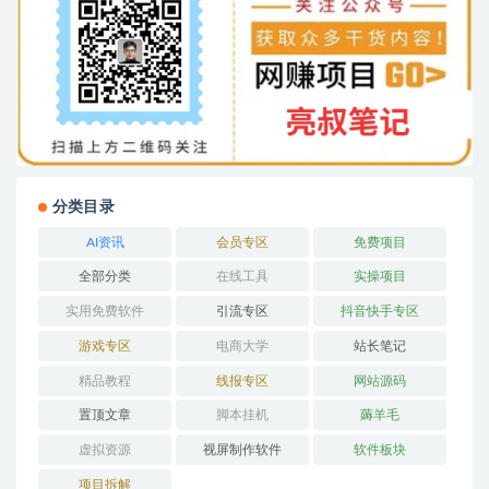
分类目录
AI资讯
会员专区
免费项目
全部分类
在线工具
实操项目
实用免费软件
引流专区
抖音快手专区
游戏专区
电商大学
站长笔记
精品教程
线报专区
网站源码
置顶文章
脚本挂机
薅羊毛
虚拟资源
视屏制作软件
软件板块
项目拆解