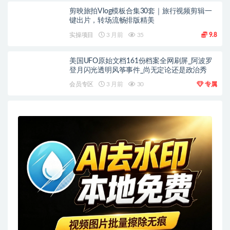
剪映旅拍Vlog模板合集30套｜旅行视频剪辑一
键出片，转场流畅排版精美
实操项目
3 月前
35
9.8
美国UFO原始文档161份档案全网刷屏_阿波罗
登月闪光透明风筝事件_尚无定论还是政治秀
会员专区
3 月前
30
专属