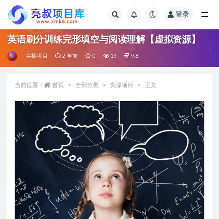
登录
全部
英语刷分训练完形填空与阅读理解【虚拟资源】
实操项目
2 年前
0
19
9.8
当前位置：
首页
全部分类
实操项目
正文