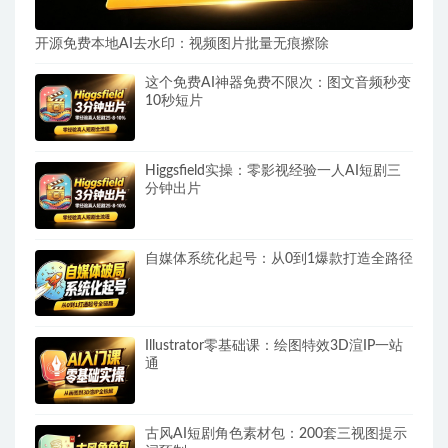
开源免费本地AI去水印：视频图片批量无痕擦除
这个免费AI神器免费不限次：图文音频秒变
10秒短片
Higgsfield实操：零影视经验一人AI短剧三
分钟出片
自媒体系统化起号：从0到1爆款打造全路径
Illustrator零基础课：绘图特效3D渲IP一站
通
古风AI短剧角色素材包：200套三视图提示