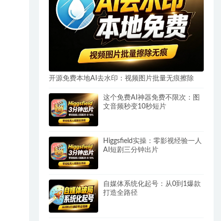
开源免费本地AI去水印：视频图片批量无痕擦除
这个免费AI神器免费不限次：图
文音频秒变10秒短片
Higgsfield实操：零影视经验一人
AI短剧三分钟出片
自媒体系统化起号：从0到1爆款
打造全路径