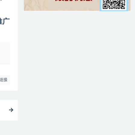
推广
、
链接