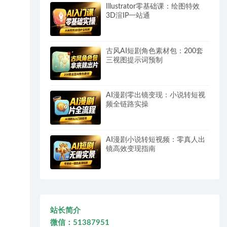
Illustrator零基础课：绘图特效
3D渲IP一站通
古风AI短剧角色素材包：200套
三视图提示词预制
AI漫剧零出镜变现：小说转短视
频全链路实操
AI漫剧小说转短视频：零真人出
镜高效变现指南
站长简介
微信：51387951