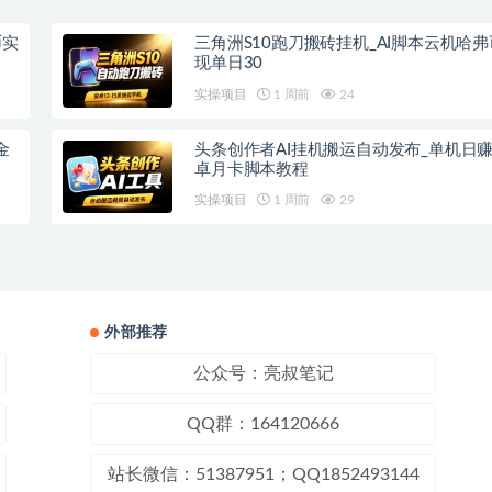
币实
三角洲S10跑刀搬砖挂机_AI脚本云机哈
现单日30
实操项目
1 周前
24
金
头条创作者AI挂机搬运自动发布_单机日
卓月卡脚本教程
实操项目
1 周前
29
外部推荐
公众号：亮叔笔记
QQ群：164120666
站长微信：51387951；QQ1852493144