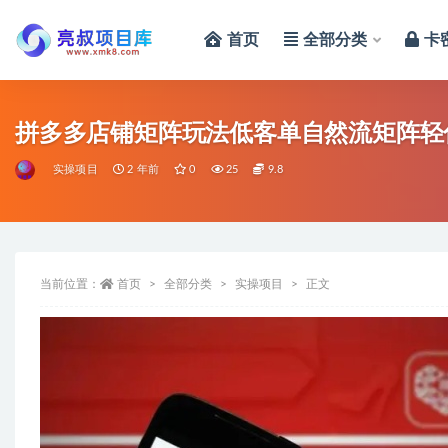
首页
全部分类
卡
全部
拼多多店铺矩阵玩法低客单自然流矩阵轻
实操项目
2 年前
0
25
9.8
当前位置：
首页
全部分类
实操项目
正文