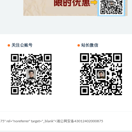
关注公账号
站长微信
0875" rel="noreferrer" target="_blank">湘公网安备43012402000875