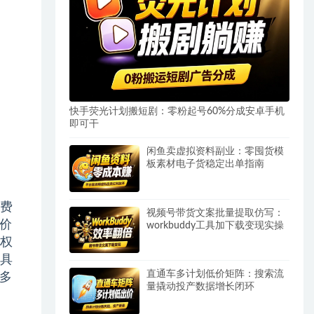
快手荧光计划搬短剧：零粉起号60%分成安卓手机
即可干
闲鱼卖虚拟资料副业：零囤货模
板素材电子货稳定出单指南
费
视频号带货文案批量提取仿写：
价
workbuddy工具加下载变现实操
权
具
直通车多计划低价矩阵：搜索流
多
量撬动投产数据增长闭环