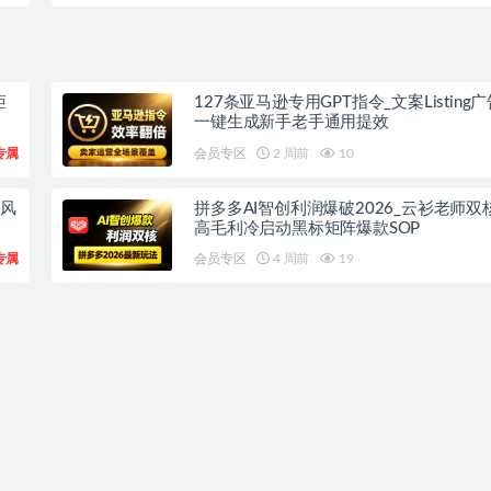
矩
127条亚马逊专用GPT指令_文案Listing
一键生成新手老手通用提效
专属
会员专区
2 周前
10
流风
拼多多AI智创利润爆破2026_云衫老师双
高毛利冷启动黑标矩阵爆款SOP
专属
会员专区
4 周前
19