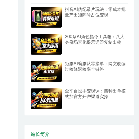
抖音AI伪纪录片玩法：零成本批
量产出矩阵号占位变现
200条AI角色指令工具箱：八大
身份场景化提示词即复制出稿
短剧AI编剧从零接单：网文改编
过稿降退稿率全链路
全平台投手变现课：四种出单模
式加官方开户渠道实操
站长简介