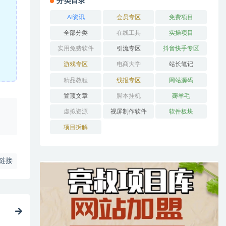
分类目录
AI资讯
会员专区
免费项目
全部分类
在线工具
实操项目
实用免费软件
引流专区
抖音快手专区
游戏专区
电商大学
站长笔记
精品教程
线报专区
网站源码
置顶文章
脚本挂机
薅羊毛
、
虚拟资源
视屏制作软件
软件板块
项目拆解
链接