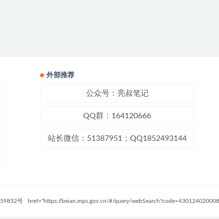
外部推荐
公众号：亮叔笔记
QQ群：164120666
站长微信：51387951；QQ1852493144
59852号
href="https://beian.mps.gov.cn/#/query/webSearch?code=4301240200