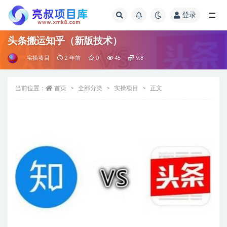
登录
全部
头条搬运知乎（新版技术）
实操项目
2 年前
0
45
9.8
当前位置：
首页
全部分类
实操项目
正文