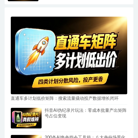
直通车多计划低价矩阵：搜索流量撬动投产数据增长闭环
抖音AI伪纪录片玩法：零成本批量产出矩阵
号占位变现
200条AI角色指令工具箱：八大身份场景化