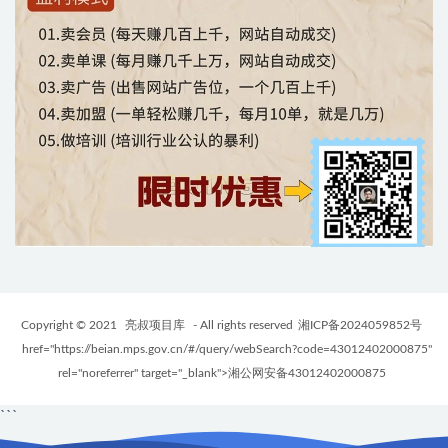
Copyright © 2021
亮叔项目库
- All rights reserved
湘ICP备2024059852号
href="https://beian.mps.gov.cn/#/query/webSearch?code=43012402000875"
rel="noreferrer" target="_blank">湘公网安备43012402000875
```