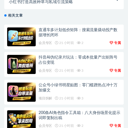
小红书打造高效种草与私域引流策略
相关文章
直通车多计划低价矩阵：搜索流量撬动投产数
据增长闭环
会员专区
21 小时前
2
专属
抖音AI伪纪录片玩法：零成本批量产出矩阵号
占位变现
会员专区
21 小时前
3
专属
公众号小绿书明星贴图：零门槛蹭热点冲十万
加爆文
项目拆解
21 小时前
3
200条AI角色指令工具箱：八大身份场景化提示
词即复制出稿
会员专区
21 小时前
2
专属