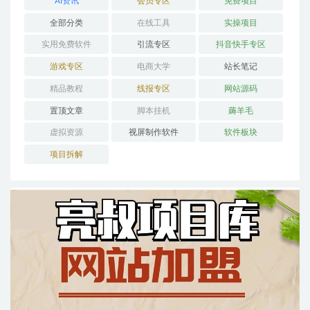
AI资讯
会员专区
免费项目
全部分类
在线工具
实操项目
实用免费软件
引流专区
抖音快手专区
游戏专区
电商大学
站长笔记
精品教程
线报专区
网站源码
置顶文章
脚本挂机
薅羊毛
虚拟资源
视屏制作软件
软件板块
项目拆解