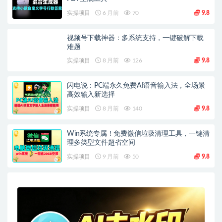
实操项目
6 月前
70
9.8
视频号下载神器：多系统支持，一键破解下载
难题
实操项目
8 月前
126
9.8
闪电说：PC端永久免费AI语音输入法，全场景
高效输入新选择
实操项目
8 月前
140
9.8
Win系统专属！免费微信垃圾清理工具，一键清
理多类型文件超省空间
实操项目
9 月前
50
9.8