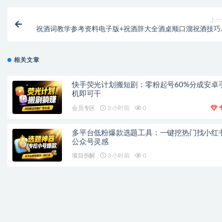
上一
祝酒词教学参考资料电子版+祝酒辞大全酒桌顺口溜祝酒技巧
会话【虚拟资源
相关文章
快手荧光计划搬短剧：零粉起号60%分成安卓
机即可干
会员专区
3 小时前
0
多平台低粉爆款选题工具：一键挖热门找小红
公众号灵感
项目拆解
3 小时前
0