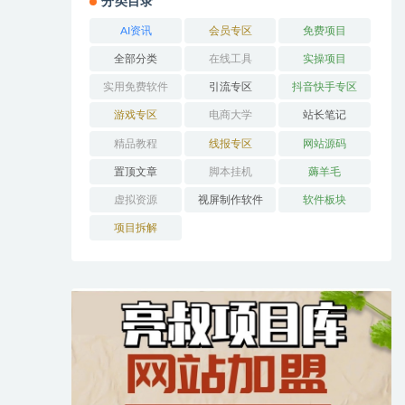
分类目录
AI资讯
会员专区
免费项目
全部分类
在线工具
实操项目
实用免费软件
引流专区
抖音快手专区
游戏专区
电商大学
站长笔记
精品教程
线报专区
网站源码
置顶文章
脚本挂机
薅羊毛
虚拟资源
视屏制作软件
软件板块
项目拆解