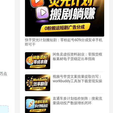
快手荧光计划搬短剧：零粉起号60%分成安卓手机
即可干
闲鱼卖虚拟资料副业：零囤货模
板素材电子货稳定出单指南
万点
视频号带货文案批量提取仿写：
workbuddy工具加下载变现实操
直通车多计划低价矩阵：搜索流
量撬动投产数据增长闭环