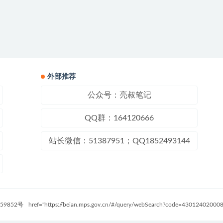
外部推荐
公众号：亮叔笔记
QQ群：164120666
站长微信：51387951；QQ1852493144
59852号
href="https://beian.mps.gov.cn/#/query/webSearch?code=4301240200