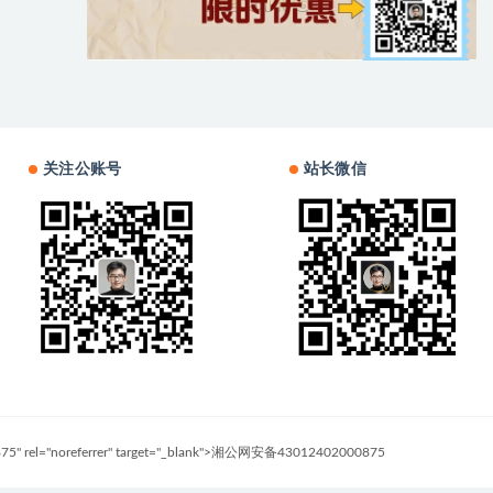
关注公账号
站长微信
0875" rel="noreferrer" target="_blank">湘公网安备43012402000875