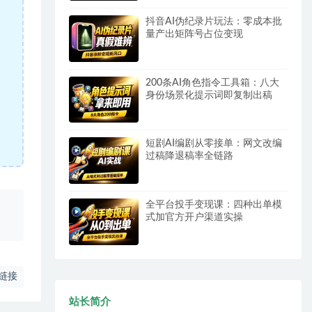
抖音AI伪纪录片玩法：零成本批
量产出矩阵号占位变现
200条AI角色指令工具箱：八大
身份场景化提示词即复制出稿
短剧AI编剧从零接单：网文改编
过稿降退稿率全链路
全平台投手变现课：四种出单模
、
式加官方开户渠道实操
链接
站长简介