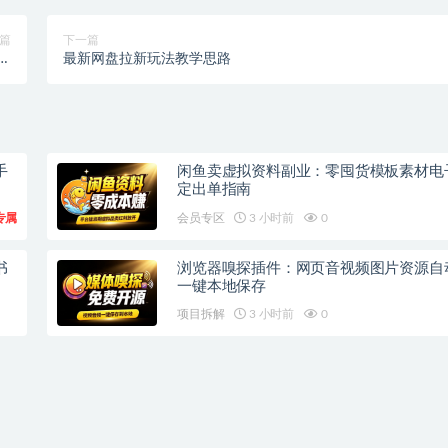
篇
下一篇
宴
最新网盘拉新玩法教学思路
】
手
闲鱼卖虚拟资料副业：零囤货模板素材电
定出单指南
专属
会员专区
3 小时前
0
书
浏览器嗅探插件：网页音视频图片资源自
一键本地保存
项目拆解
3 小时前
0