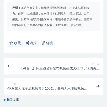
声明：
本站所有文章，如无特殊说明或标注，均为本站原创发
布。任何个人或组织，在未征得本站同意时，禁止复制、盗用、
采集、发布本站内容到任何网站、书籍等各类媒体平台。如若本
站内容侵犯了原著者的合法权益，可联系我们进行处理。
收藏
海报
链接
上一篇
【AI资讯】阿里通义将发布视频生成大模型，预约页面
已上线
下一篇
4K夜景人流车流视频共计155款，高清无水印短视频素
材【虚拟资源】
相关文章