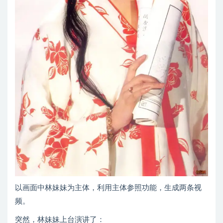
以画面中林妹妹为主体，利用主体参照功能，生成两条视
频。
突然，林妹妹上台演讲了：