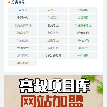
分类目录
AI资讯
会员专区
免费项目
全部分类
在线工具
实操项目
实用免费软件
引流专区
抖音快手专区
游戏专区
电商大学
站长笔记
精品教程
线报专区
网站源码
置顶文章
脚本挂机
薅羊毛
虚拟资源
视屏制作软件
软件板块
项目拆解