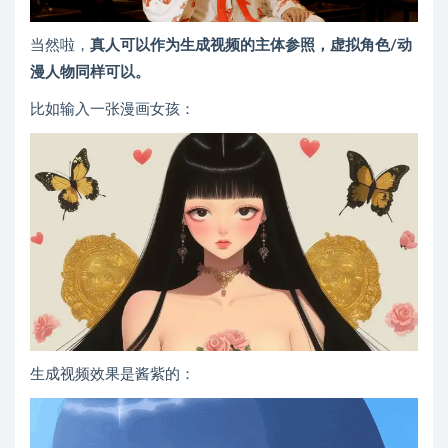
当然啦，
真人可以作为生成视频的主体参照，虚拟角色/动
漫人物同样可以。
比如输入一张漫画女孩：
生成视频效果是酱紫的：