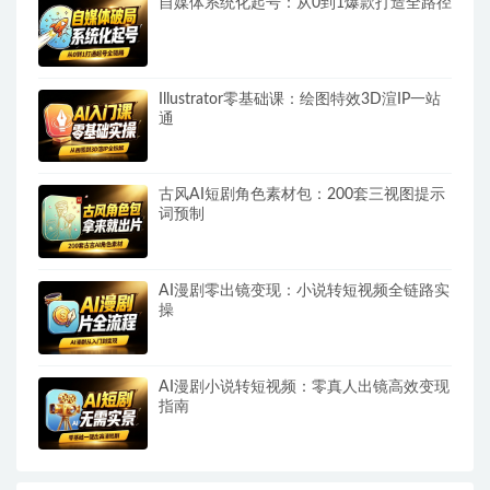
自媒体系统化起号：从0到1爆款打造全路径
Illustrator零基础课：绘图特效3D渲IP一站
通
古风AI短剧角色素材包：200套三视图提示
词预制
AI漫剧零出镜变现：小说转短视频全链路实
操
AI漫剧小说转短视频：零真人出镜高效变现
指南