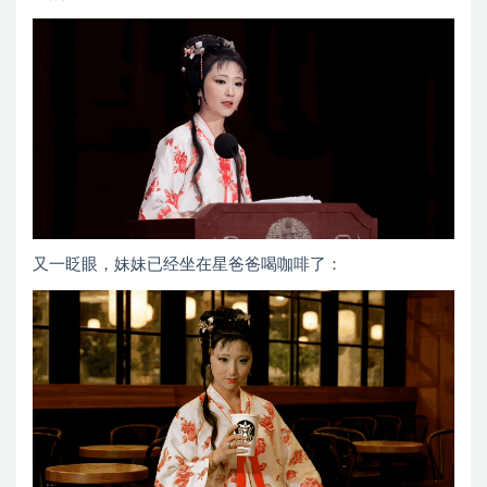
又一眨眼，妹妹已经坐在星爸爸喝咖啡了：