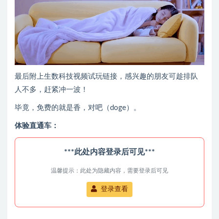
最后附上生数科技视频试玩链接，感兴趣的朋友可趁排队
人不多，赶紧冲一波！
毕竟，免费的就是香，对吧（doge）。
体验直通车：
***此处内容登录后可见***
温馨提示：此处为隐藏内容，需要登录后可见
登录查看