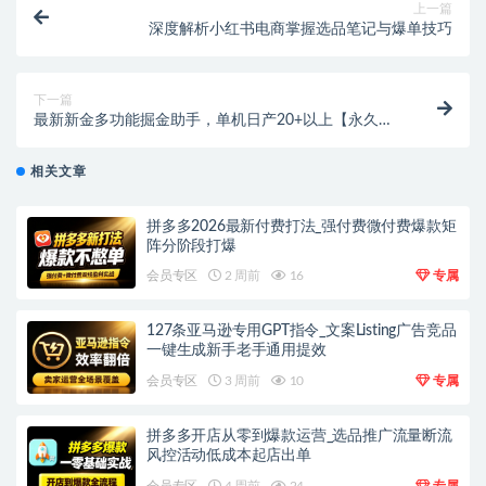
上一篇
深度解析小红书电商掌握选品笔记与爆单技巧
下一篇
最新新金多功能掘金助手，单机日产20+以上【永久脚
本+使用教程】
相关文章
拼多多2026最新付费打法_强付费微付费爆款矩
阵分阶段打爆
会员专区
2 周前
16
专属
127条亚马逊专用GPT指令_文案Listing广告竞品
一键生成新手老手通用提效
会员专区
3 周前
10
专属
拼多多开店从零到爆款运营_选品推广流量断流
风控活动低成本起店出单
会员专区
4 周前
24
专属