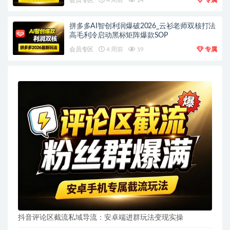
拼多多AI智创利润爆破2026_云衫老师双核打法
高毛利冷启动黑标矩阵爆款SOP
会员专区
4 周前
19
专属
抖音评论区截流私域导流：安卓端进群玩法变现实操