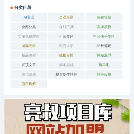
分类目录
AI资讯
会员专区
免费项目
全部分类
在线工具
实操项目
实用免费软件
引流专区
抖音快手专区
游戏专区
电商大学
站长笔记
精品教程
线报专区
网站源码
置顶文章
脚本挂机
薅羊毛
虚拟资源
视屏制作软件
软件板块
项目拆解