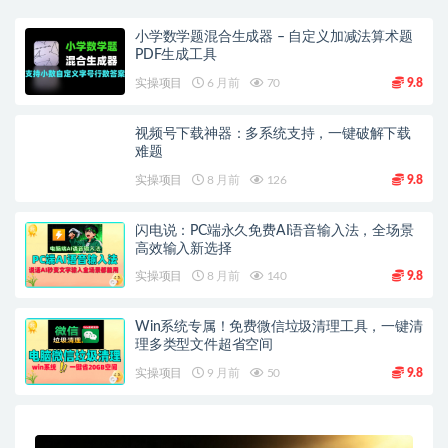
小学数学题混合生成器 – 自定义加减法算术题
PDF生成工具
实操项目
6 月前
70
9.8
视频号下载神器：多系统支持，一键破解下载
难题
实操项目
8 月前
126
9.8
闪电说：PC端永久免费AI语音输入法，全场景
高效输入新选择
实操项目
8 月前
140
9.8
Win系统专属！免费微信垃圾清理工具，一键清
理多类型文件超省空间
实操项目
9 月前
50
9.8