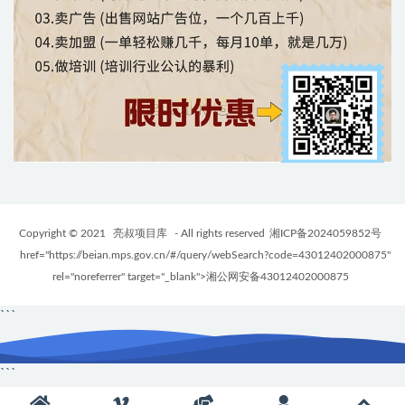
Copyright © 2021
亮叔项目库
- All rights reserved
湘ICP备2024059852号
href="https://beian.mps.gov.cn/#/query/webSearch?code=43012402000875"
rel="noreferrer" target="_blank">湘公网安备43012402000875
```
```