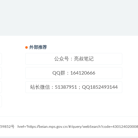
外部推荐
公众号：亮叔笔记
QQ群：164120666
站长微信：51387951；QQ1852493144
59852号
href="https://beian.mps.gov.cn/#/query/webSearch?code=4301240200