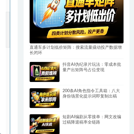
直通车多计划低价矩阵：搜索流量撬动投产数据增
长闭环
抖音AI伪纪录片玩法：零成本批
量产出矩阵号占位变现
200条AI角色指令工具箱：八大
身份场景化提示词即复制出稿
短剧AI编剧从零接单：网文改编
过稿降退稿率全链路