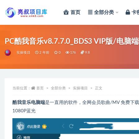
首页
全部分类
卡
全部
PC酷我音乐v8.7.7.0_BDS3 VIP版
实操项目
2 年前
0
176
9.8
当前位置：
首页
全部分类
实操项目
正文
酷我音乐电脑端
是一直用的软件，全网会员歌曲/MV 免费下载
1080P蓝光