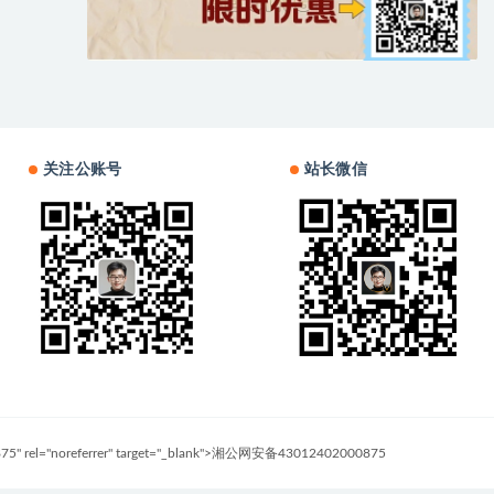
关注公账号
站长微信
0875" rel="noreferrer" target="_blank">湘公网安备43012402000875