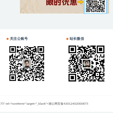
关注公账号
站长微信
0875" rel="noreferrer" target="_blank">湘公网安备43012402000875