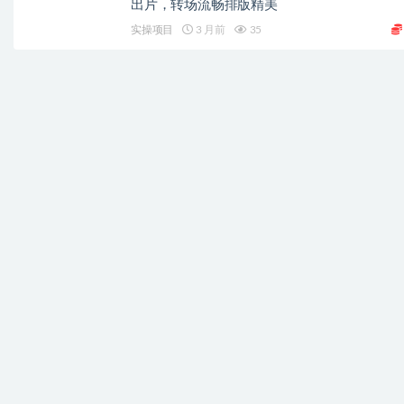
出片，转场流畅排版精美
实操项目
3 月前
35