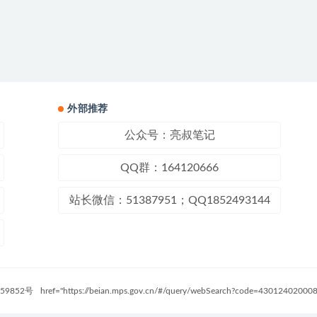
外部推荐
公众号：亮叔笔记
QQ群：164120666
站长微信：51387951；QQ1852493144
59852号
href="https://beian.mps.gov.cn/#/query/webSearch?code=4301240200