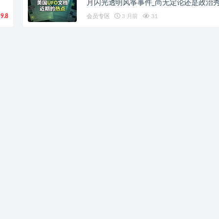
月闪光透明风筝事件_尚无定论还是政治
9.8
会员专区
3 月前
31