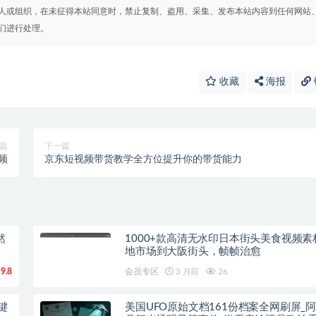
人或组织，在未征得本站同意时，禁止复制、盗用、采集、发布本站内容到任何网站
们进行处理。
收藏
海报
篇
下一篇
频
京东短视频带货教学全方位提升你的带货能力
然
1000+款高清无水印日本街头美食视频素
地市场到大阪街头，帧帧治愈
9.8
会员专区
3 月前
26
键
美国UFO原始文档161份档案全网刷屏_