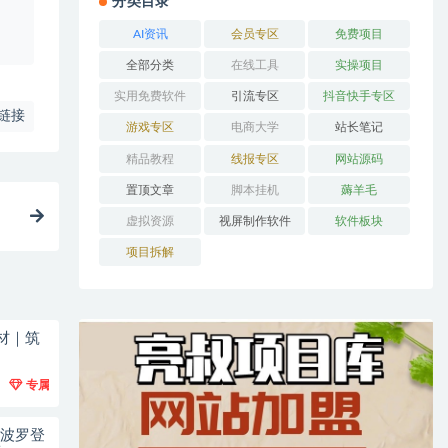
分类目录
、
AI资讯
会员专区
免费项目
全部分类
在线工具
实操项目
实用免费软件
引流专区
抖音快手专区
链接
游戏专区
电商大学
站长笔记
精品教程
线报专区
网站源码
置顶文章
脚本挂机
薅羊毛
虚拟资源
视屏制作软件
软件板块
项目拆解
材｜筑
专属
阿波罗登