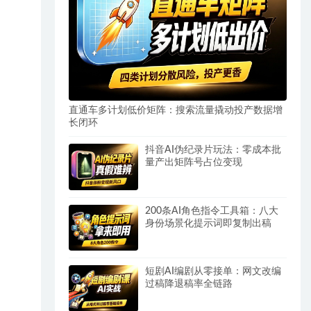
直通车多计划低价矩阵：搜索流量撬动投产数据增
长闭环
抖音AI伪纪录片玩法：零成本批
量产出矩阵号占位变现
200条AI角色指令工具箱：八大
身份场景化提示词即复制出稿
短剧AI编剧从零接单：网文改编
过稿降退稿率全链路